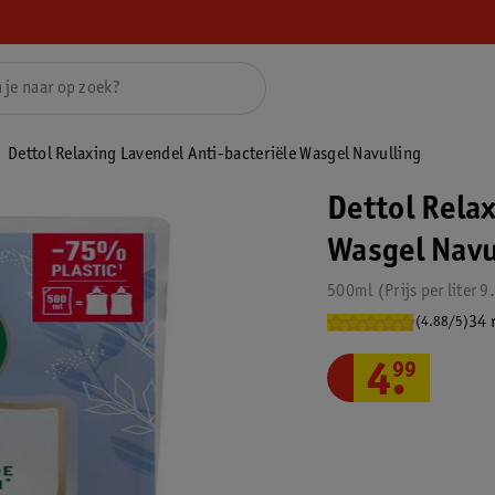
Dettol Relaxing Lavendel Anti-bacteriële Wasgel Navulling
Dettol Rela
Wasgel Navu
500ml
Prijs per
liter
9
34 
(4.88/5)
4
.
99