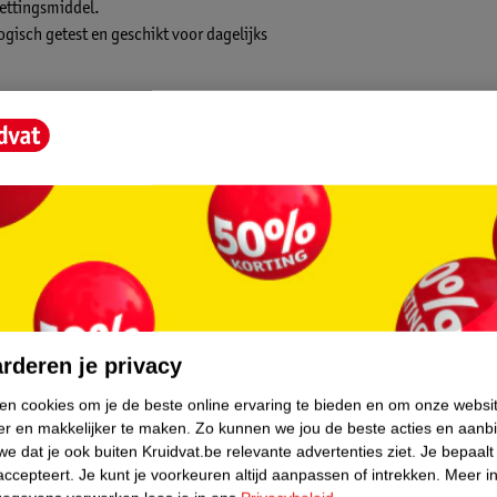
mettingsmiddel.
ogisch getest en geschikt voor dagelijks
ml pompjes. Dettol wasgel is speciaal
te verzorgen. De lavendelgeur laat een
ebruik.
el Navulling?
n de navulling in de lege Dettol fles en
econden, zonder je duim en nagels te
core.
rderen je privacy
ken cookies om je de beste online ervaring te bieden en om onze websi
er en makkelijker te maken.
Zo kunnen we jou de beste acties en aanb
e dat je ook buiten Kruidvat.be relevante advertenties ziet.
Je bepaalt
accepteert.
Je kunt je voorkeuren altijd aanpassen of intrekken.
Meer in