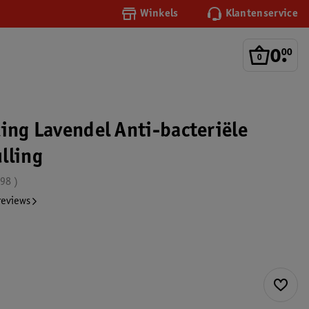
Winkels
Klantenservice
0
.
00
xing Lavendel Anti-bacteriële
lling
.98
reviews