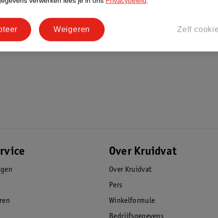
gegevens verwerken lees je in ons
Privacybeleid
.
pteer
Weigeren
Zelf cooki
rvice
Over Kruidvat
agen
Over Kruidvat
Pers
eren
Winkelformule
Bedrijfsgegevens