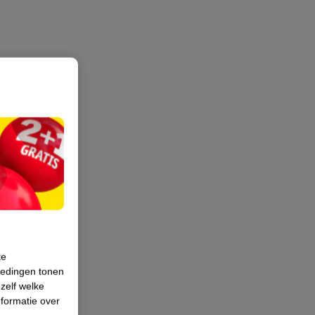
te
iedingen tonen
 zelf welke
formatie over