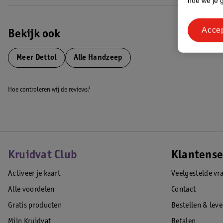
hoe we je 
Acce
Bekijk ook
Meer
Dettol
Alle Handzeep
Hoe controleren wij de reviews?
Kruidvat Club
Klantense
Activeer je kaart
Veelgestelde vr
Alle voordelen
Contact
Gratis producten
Bestellen & lev
Mijn Kruidvat
Betalen