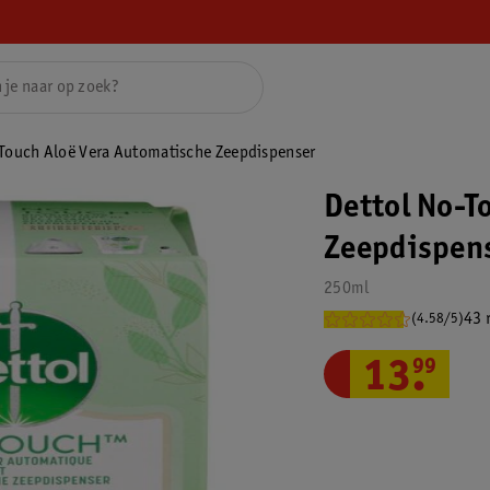
Touch Aloë Vera Automatische Zeepdispenser
Dettol No-T
Zeepdispen
250ml
43 
(4.58/5)
13
.
99