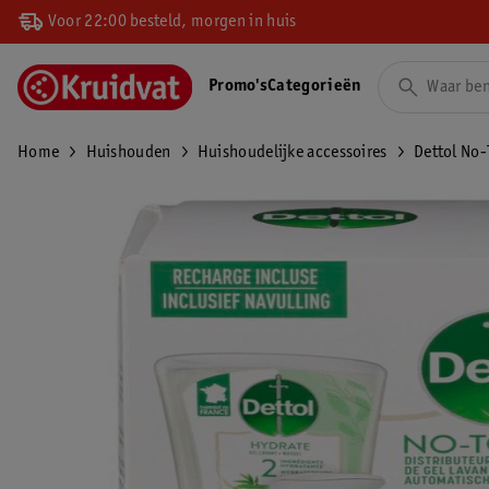
Voor 22:00 besteld, morgen in huis
Promo's
Categorieën
Home
Huishouden
Huishoudelijke accessoires
Dettol No-