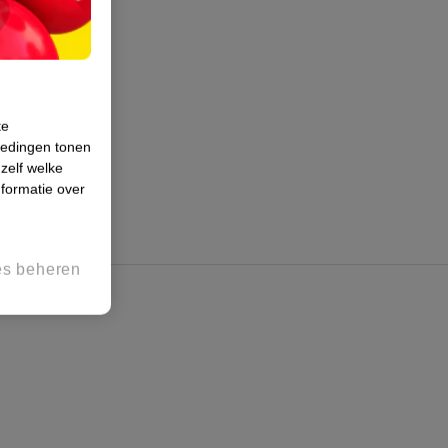
te
iedingen tonen
 zelf welke
formatie over
es beheren