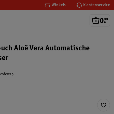
Winkels
Klantenservice
0
.
00
ouch Aloë Vera Automatische
ser
reviews