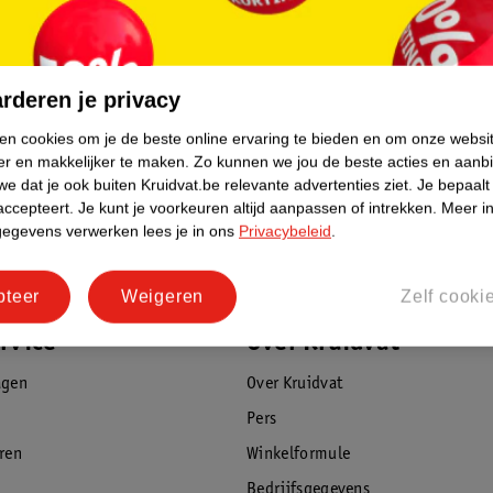
rderen je privacy
ken cookies om je de beste online ervaring te bieden en om onze websi
er en makkelijker te maken.
Zo kunnen we jou de beste acties en aanb
e dat je ook buiten Kruidvat.be relevante advertenties ziet.
Je bepaalt
accepteert.
Je kunt je voorkeuren altijd aanpassen of intrekken.
Meer in
gegevens verwerken lees je in ons
Privacybeleid
.
pteer
Weigeren
Zelf cooki
rvice
Over Kruidvat
agen
Over Kruidvat
Pers
eren
Winkelformule
Bedrijfsgegevens