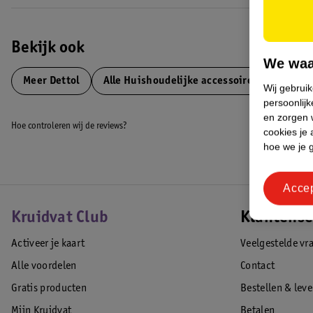
Bekijk ook
We waa
Meer
Dettol
Alle Huishoudelijke accessoires
Wij gebrui
persoonlijk
en zorgen w
Hoe controleren wij de reviews?
cookies je 
hoe we je 
Acce
Kruidvat Club
Klantense
Activeer je kaart
Veelgestelde vr
Alle voordelen
Contact
Gratis producten
Bestellen & lev
Mijn Kruidvat
Betalen