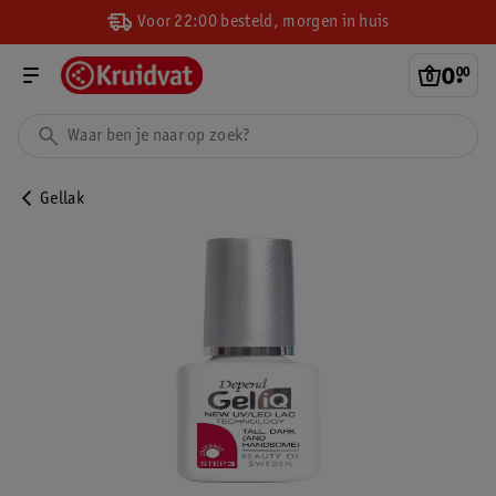
Voor 22:00 besteld, morgen in huis
0
.
00
Gellak