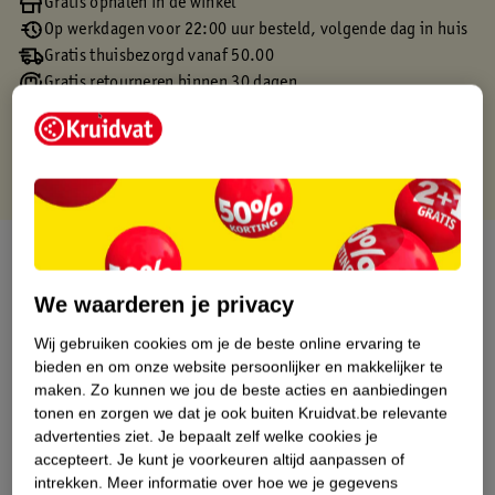
Gratis ophalen in de winkel
Op werkdagen voor 22:00 uur besteld, volgende dag in huis
Gratis thuisbezorgd vanaf 50.00
Gratis retourneren binnen 30 dagen
Gratis punten met je Kruidvat kaart
Over dit product
We waarderen je privacy
Productinformatie
Wij gebruiken cookies om je de beste online ervaring te
bieden en om onze website persoonlijker en makkelijker te
Etiketinformatie
maken.
Zo kunnen we jou de beste acties en aanbiedingen
tonen en zorgen we dat je ook buiten Kruidvat.be relevante
Nature Impact Score
advertenties ziet.
Je bepaalt zelf welke cookies je
accepteert.
Je kunt je voorkeuren altijd aanpassen of
Dit product heeft (nog) geen Nature
intrekken.
Meer informatie over hoe we je gegevens
Impact Score.