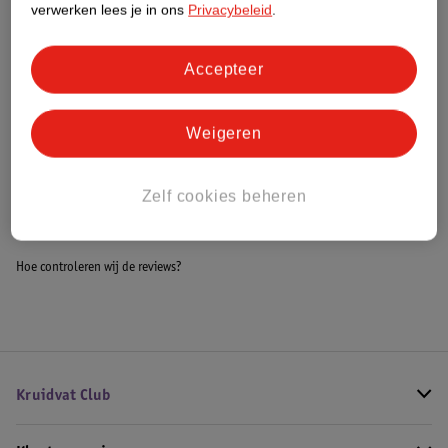
verwerken lees je in ons
Privacybeleid
.
Meer informatie
Accepteer
Bestel & Bezorginformatie
Weigeren
Bekijk ook
Zelf cookies beheren
Meer
Depend Gel iQ
Alle Gellak
Hoe controleren wij de reviews?
Kruidvat Club