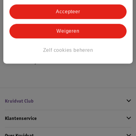
Bestel & Bezorginformatie
Accepteer
Weigeren
Bekijk ook
Meer
Depend Gel iQ
Alle Gellak
Zelf cookies beheren
Hoe controleren wij de reviews?
Kruidvat Club
Klantenservice