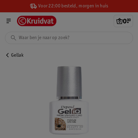
Voor 22:00 besteld, morgen in huis
0
.
00
Gellak