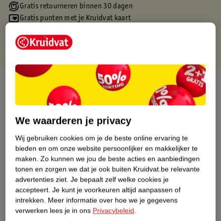
Gratis retourneren binnen 30 dagen
Gratis punten met je Kruidvat kaart
Over dit product
Productinformatie
We waarderen je privacy
Etiketinformatie
Wij gebruiken cookies om je de beste online ervaring te
bieden en om onze website persoonlijker en makkelijker te
maken.
Zo kunnen we jou de beste acties en aanbiedingen
Nature Impact Score
tonen en zorgen we dat je ook buiten Kruidvat.be relevante
Dit product heeft (nog) geen Nature
advertenties ziet.
Je bepaalt zelf welke cookies je
Impact Score.
accepteert.
Je kunt je voorkeuren altijd aanpassen of
Meer informatie
intrekken.
Meer informatie over hoe we je gegevens
verwerken lees je in ons
Privacybeleid
.