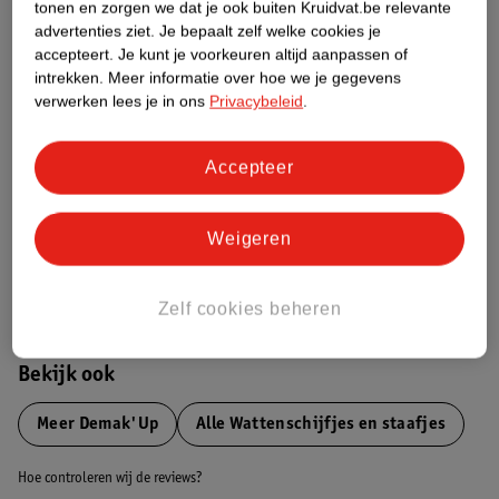
tonen en zorgen we dat je ook buiten Kruidvat.be relevante
advertenties ziet.
Je bepaalt zelf welke cookies je
Etiketinformatie
accepteert.
Je kunt je voorkeuren altijd aanpassen of
intrekken.
Meer informatie over hoe we je gegevens
verwerken lees je in ons
Privacybeleid
.
Nature Impact Score
Dit product heeft (nog) geen Nature
Accepteer
Impact Score.
Meer informatie
Weigeren
Bestel & Bezorginformatie
Zelf cookies beheren
Bekijk ook
Meer
Demak'Up
Alle Wattenschijfjes en staafjes
Hoe controleren wij de reviews?