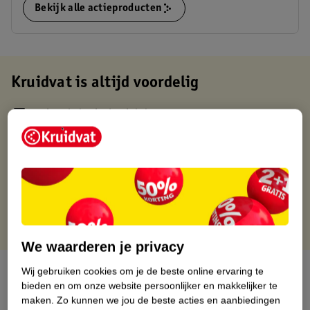
Bekijk alle actieproducten
Kruidvat is altijd voordelig
Gratis ophalen in de winkel
Op werkdagen voor 22:00 uur besteld, volgende dag in huis
Gratis thuisbezorgd vanaf 50.00
Gratis retourneren binnen 30 dagen
Gratis punten met je Kruidvat kaart
We waarderen je privacy
Over dit product
Wij gebruiken cookies om je de beste online ervaring te
bieden en om onze website persoonlijker en makkelijker te
maken.
Zo kunnen we jou de beste acties en aanbiedingen
Productinformatie