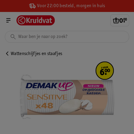
Voor 22:00 besteld, morgen in huis
0
.
00
Wattenschijfjes en staafjes