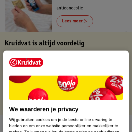
anticonceptie
Lees meer
Kruidvat is altijd voordelig
Gratis ophalen in de winkel
Op werkdagen voor 22:00 uur besteld, volgende dag in huis
Gratis thuisbezorgd vanaf 50.00
Gratis retourneren binnen 30 dagen
Gratis punten met je Kruidvat kaart
We waarderen je privacy
Wij gebruiken cookies om je de beste online ervaring te
Over dit product
bieden en om onze website persoonlijker en makkelijker te
maken.
Zo kunnen we jou de beste acties en aanbiedingen