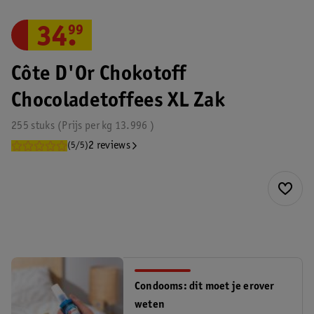
34
.
99
Côte D'Or Chokotoff
Chocoladetoffees XL Zak
255 stuks
Prijs per
kg
13.996
2 reviews
(5/5)
Condooms: dit moet je erover
weten