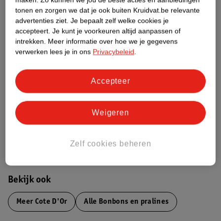
Productinformatie
tonen en zorgen we dat je ook buiten Kruidvat.be relevante
advertenties ziet.
Je bepaalt zelf welke cookies je
accepteert.
Je kunt je voorkeuren altijd aanpassen of
Etiketinformatie
intrekken.
Meer informatie over hoe we je gegevens
verwerken lees je in ons
Privacybeleid
.
Nature Impact Score
Accepteer
Dit product heeft (nog) geen Nature
Impact Score.
Meer informatie
Weigeren
Bestel & Bezorginformatie
Zelf cookies beheren
Bekijk ook
Meer
Cote D'Or
Alle Bonbons en pralines