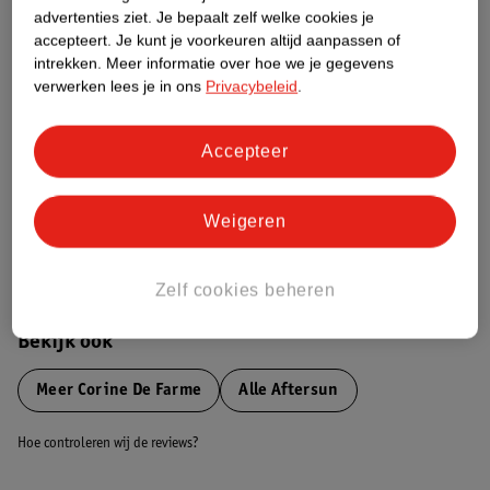
advertenties ziet.
Je bepaalt zelf welke cookies je
Etiketinformatie
accepteert.
Je kunt je voorkeuren altijd aanpassen of
intrekken.
Meer informatie over hoe we je gegevens
verwerken lees je in ons
Privacybeleid
.
Nature Impact Score
Dit product heeft (nog) geen Nature
Impact Score.
Accepteer
Meer informatie
Weigeren
Bestel & Bezorginformatie
Zelf cookies beheren
Bekijk ook
Meer
Corine De Farme
Alle Aftersun
Hoe controleren wij de reviews?