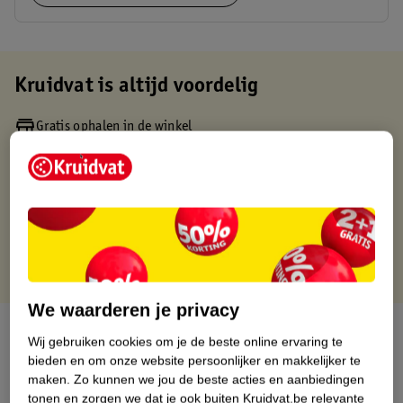
Kruidvat is altijd voordelig
Gratis ophalen in de winkel
Op werkdagen voor 22:00 uur besteld, volgende dag in huis
Gratis thuisbezorgd vanaf 50.00
Gratis retourneren binnen 30 dagen
Gratis punten met je Kruidvat kaart
We waarderen je privacy
Over dit product
Wij gebruiken cookies om je de beste online ervaring te
bieden en om onze website persoonlijker en makkelijker te
Productinformatie
maken.
Zo kunnen we jou de beste acties en aanbiedingen
tonen en zorgen we dat je ook buiten Kruidvat.be relevante