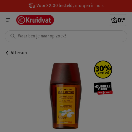
Voor 22:00 besteld, morgen in huis
0
.
00
Aftersun