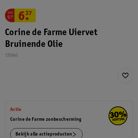
van
6
.
37
9
.
10
Corine de Farme Uiervet
Bruinende Olie
150ml
Actie
Corine de Farme zonbescherming
Bekijk alle actieproducten