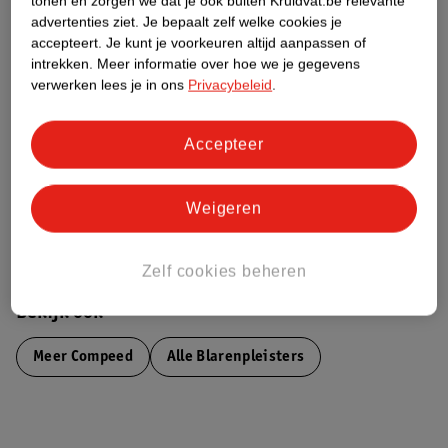
tonen en zorgen we dat je ook buiten Kruidvat.be relevante
advertenties ziet.
Je bepaalt zelf welke cookies je
Etiketinformatie
accepteert.
Je kunt je voorkeuren altijd aanpassen of
intrekken.
Meer informatie over hoe we je gegevens
Nature Impact Score
verwerken lees je in ons
Privacybeleid
.
Dit product heeft (nog) geen Nature
Impact Score.
Accepteer
Meer informatie
Weigeren
Bestel & Bezorginformatie
Zelf cookies beheren
Bekijk ook
Meer
Compeed
Alle Blarenpleisters