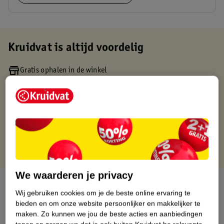
Kruidvat is altijd voordelig
Gratis ophalen in de winkel
Op werkdagen voor 22:00 uur besteld, volgende dag in huis
Gratis thuisbezorgd vanaf 50.00
Gratis retourneren binnen 30 dagen
Gratis punten met je Kruidvat kaart
We waarderen je privacy
Over dit product
Wij gebruiken cookies om je de beste online ervaring te
bieden en om onze website persoonlijker en makkelijker te
Productinformatie
maken.
Zo kunnen we jou de beste acties en aanbiedingen