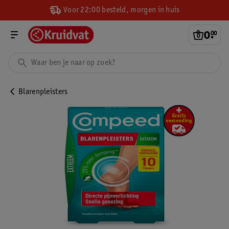
Voor 22:00 besteld, morgen in huis
0
.
00
Blarenpleisters