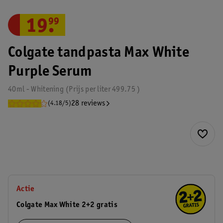
19
.
99
Colgate tandpasta Max White
Purple Serum
40ml - Whitening
Prijs per
liter
499.75
28 reviews
(4.18/5)
Actie
Colgate Max White 2+2 gratis