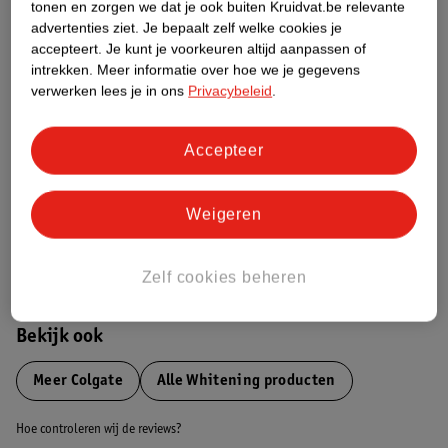
tonen en zorgen we dat je ook buiten Kruidvat.be relevante
advertenties ziet.
Je bepaalt zelf welke cookies je
Etiketinformatie
accepteert.
Je kunt je voorkeuren altijd aanpassen of
intrekken.
Meer informatie over hoe we je gegevens
verwerken lees je in ons
Privacybeleid
.
Nature Impact Score
Dit product heeft (nog) geen Nature
Accepteer
Impact Score.
Meer informatie
Weigeren
Bestel & Bezorginformatie
Zelf cookies beheren
Bekijk ook
Meer
Colgate
Alle Whitening producten
Hoe controleren wij de reviews?