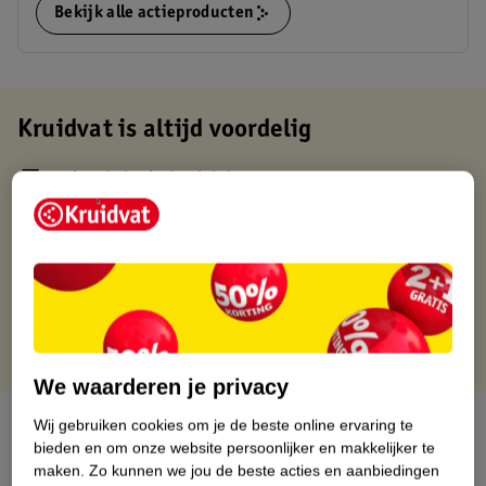
Bekijk alle actieproducten
Kruidvat is altijd voordelig
Gratis ophalen in de winkel
Op werkdagen voor 22:00 uur besteld, volgende dag in huis
Gratis thuisbezorgd vanaf 50.00
Gratis retourneren binnen 30 dagen
Gratis punten met je Kruidvat kaart
We waarderen je privacy
Over dit product
Wij gebruiken cookies om je de beste online ervaring te
bieden en om onze website persoonlijker en makkelijker te
maken.
Zo kunnen we jou de beste acties en aanbiedingen
Productinformatie