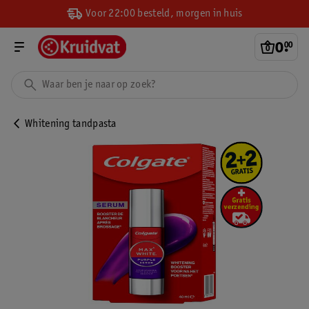
Voor 22:00 besteld, morgen in huis
0
.
00
Whitening tandpasta