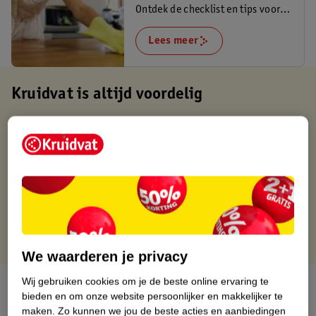
Ontdek de checklist en tips voor
een fris en schoon huis!
Lees meer
Kruidvat is altijd voordelig
Gratis ophalen in de winkel
Op werkdagen voor 22:00 uur besteld, volgende dag in huis
Gratis thuisbezorgd vanaf 50.00
Gratis retourneren binnen 30 dagen
Gratis punten met je Kruidvat kaart
We waarderen je privacy
Wij gebruiken cookies om je de beste online ervaring te
Over dit product
bieden en om onze website persoonlijker en makkelijker te
maken.
Zo kunnen we jou de beste acties en aanbiedingen