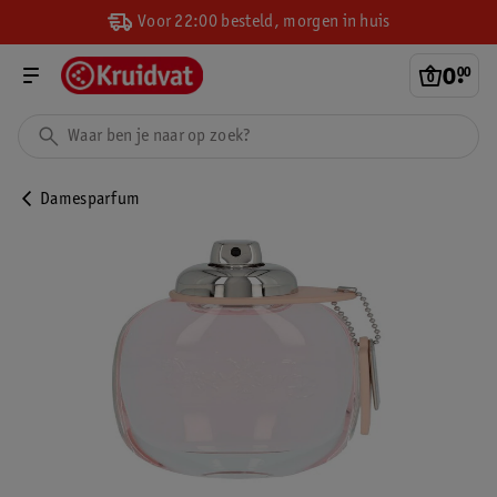
Voor 22:00 besteld, morgen in huis
0
.
00
Damesparfum