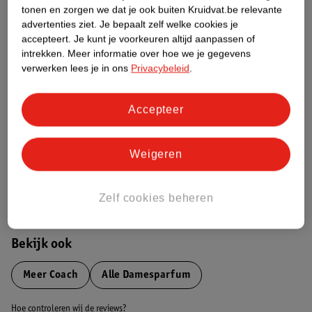
Productinformatie
tonen en zorgen we dat je ook buiten Kruidvat.be relevante
advertenties ziet.
Je bepaalt zelf welke cookies je
accepteert.
Je kunt je voorkeuren altijd aanpassen of
Etiketinformatie
intrekken.
Meer informatie over hoe we je gegevens
verwerken lees je in ons
Privacybeleid
.
Nature Impact Score
Dit product heeft (nog) geen Nature
Accepteer
Impact Score.
Meer informatie
Weigeren
Bestel & Bezorginformatie
Zelf cookies beheren
Bekijk ook
Meer
Coach
Alle Damesparfum
Hoe controleren wij de reviews?