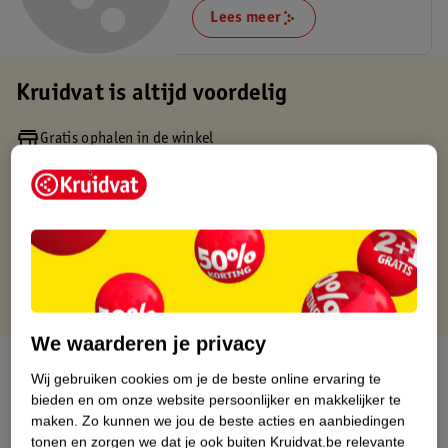
Lees meer
Kruidvat is altijd voordelig
Gratis ophalen in de winkel
Op werkdagen voor 22:00 uur besteld, volgende dag in huis
Gratis thuisbezorgd vanaf 50.00
Gratis retourneren binnen 30 dagen
Gratis punten met je Kruidvat kaart
We waarderen je privacy
Over dit product
Wij gebruiken cookies om je de beste online ervaring te
bieden en om onze website persoonlijker en makkelijker te
Productinformatie
maken.
Zo kunnen we jou de beste acties en aanbiedingen
tonen en zorgen we dat je ook buiten Kruidvat.be relevante