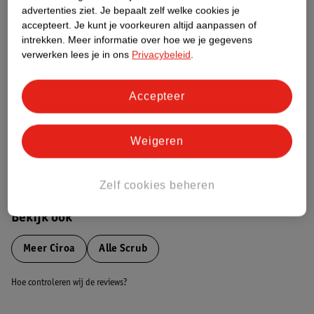
advertenties ziet.
Je bepaalt zelf welke cookies je
Etiketinformatie
accepteert.
Je kunt je voorkeuren altijd aanpassen of
intrekken.
Meer informatie over hoe we je gegevens
verwerken lees je in ons
Privacybeleid
.
Nature Impact Score
Dit product heeft (nog) geen Nature
Impact Score.
Accepteer
Meer informatie
Weigeren
Bestel & Bezorginformatie
Zelf cookies beheren
Bekijk ook
Meer
Ciroa
Alle Scrub
Hoe controleren wij de reviews?