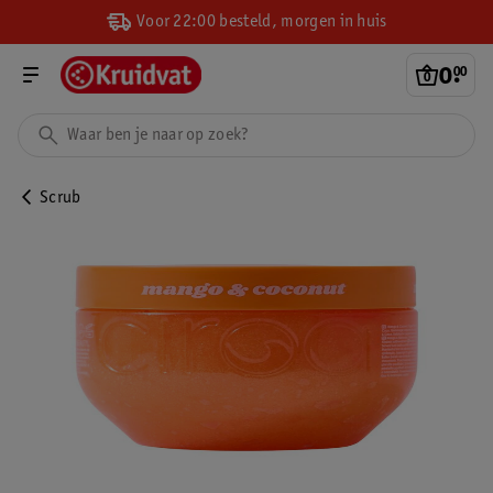
Voor 22:00 besteld, morgen in huis
0
.
00
Scrub