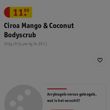
11
.
99
Ciroa Mango & Coconut
Bodyscrub
350g
Prijs per
kg
34.257
Acrylnagels versus gelnagels,
wat is het verschil?