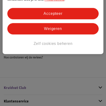
Accepteer
Bestel & Bezorginformatie
Weigeren
Bekijk ook
Zelf cookies beheren
Meer
Chupa Chups
Alle Lollies
Hoe controleren wij de reviews?
Kruidvat Club
Klantenservice