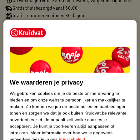
Op werkdagen voor 22:00 uur besteld, volgende dag in huis
Gratis thuisbezorgd vanaf 50.00
Gratis retourneren binnen 30 dagen
Gratis punten met je Kruidvat kaart
Over dit product
Productinformatie
We waarderen je privacy
Wij gebruiken cookies om je de beste online ervaring te
Etiketinformatie
bieden en om onze website persoonlijker en makkelijker te
maken.
Zo kunnen we jou de beste acties en aanbiedingen
tonen en zorgen we dat je ook buiten Kruidvat.be relevante
Nature Impact Score
advertenties ziet.
Je bepaalt zelf welke cookies je
Dit product heeft (nog) geen Nature
accepteert.
Je kunt je voorkeuren altijd aanpassen of
Impact Score.
intrekken.
Meer informatie over hoe we je gegevens
Meer informatie
verwerken lees je in ons
Privacybeleid
.