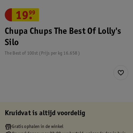
19
.
99
Chupa Chups The Best Of Lolly's
Silo
The Best of 100st
Prijs per
kg
16.658
Kruidvat is altijd voordelig
Gratis ophalen in de winkel