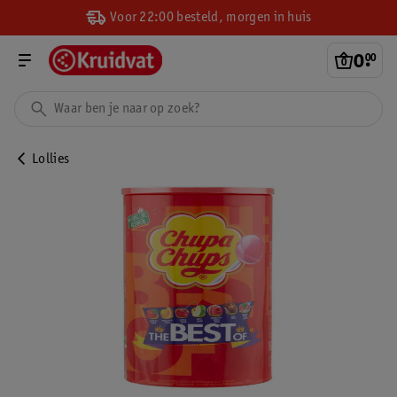
Voor 22:00 besteld, morgen in huis
0
.
00
Lollies