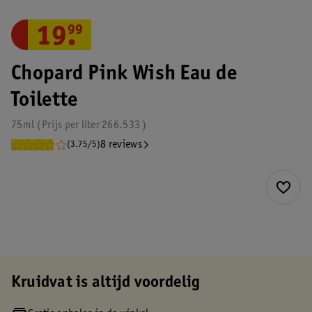
19
.
99
Chopard Pink Wish Eau de
Toilette
75ml
Prijs per
liter
266.533
8 reviews
(3.75/5)
Kruidvat is altijd voordelig