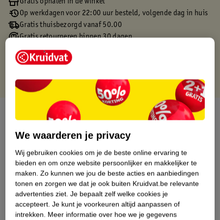
Gratis ophalen in de winkel
Op werkdagen voor 22:00 uur besteld, volgende dag in huis
Gratis thuisbezorgd vanaf 50.00
Gratis retourneren binnen 30 dagen
Gratis punten met je Kruidvat kaart
Over dit product
We waarderen je privacy
Productinformatie
Wij gebruiken cookies om je de beste online ervaring te
bieden en om onze website persoonlijker en makkelijker te
Etiketinformatie
maken.
Zo kunnen we jou de beste acties en aanbiedingen
tonen en zorgen we dat je ook buiten Kruidvat.be relevante
Nature Impact Score
advertenties ziet.
Je bepaalt zelf welke cookies je
accepteert.
Je kunt je voorkeuren altijd aanpassen of
Dit product heeft (nog) geen Nature
intrekken.
Meer informatie over hoe we je gegevens
Impact Score.