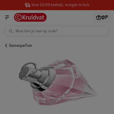
Voor 22:00 besteld, morgen in huis
0
.
00
Damesparfum