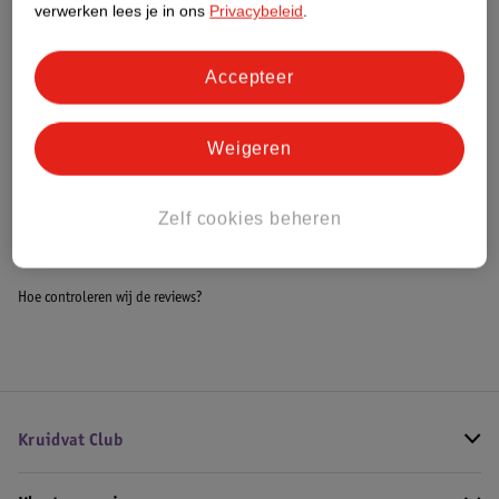
verwerken lees je in ons
Privacybeleid
.
Meer informatie
Accepteer
Bestel & Bezorginformatie
Weigeren
Bekijk ook
Zelf cookies beheren
Meer
Chopard
Alle Damesparfum
Hoe controleren wij de reviews?
Kruidvat Club