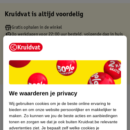
Kruidvat is altijd voordelig
Gratis ophalen in de winkel
Op werkdagen voor 22:00 uur besteld, volgende dag in huis
Gratis thuisbezorgd vanaf 50.00
Gratis retourneren binnen 30 dagen
Gratis punten met je Kruidvat kaart
We waarderen je privacy
Over dit product
Wij gebruiken cookies om je de beste online ervaring te
Productinformatie
bieden en om onze website persoonlijker en makkelijker te
maken.
Zo kunnen we jou de beste acties en aanbiedingen
tonen en zorgen we dat je ook buiten Kruidvat.be relevante
Etiketinformatie
advertenties ziet.
Je bepaalt zelf welke cookies je