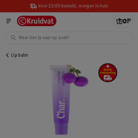
Voor 22:00 besteld, morgen in huis
0
.
00
Lip balm