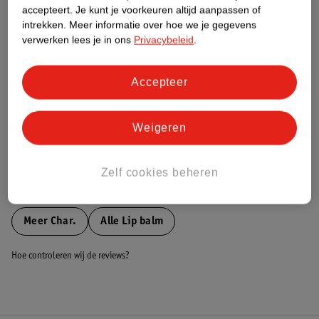
accepteert.
Je kunt je voorkeuren altijd aanpassen of
intrekken.
Meer informatie over hoe we je gegevens
Nature Impact Score
verwerken lees je in ons
Privacybeleid
.
Dit product heeft (nog) geen Nature
Impact Score.
Meer informatie
Accepteer
Weigeren
Bestel & Bezorginformatie
Zelf cookies beheren
Bekijk ook
Meer
Char.
Alle Lip balm
Hoe controleren wij de reviews?