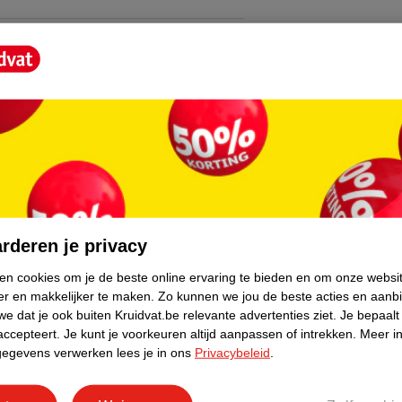
indende stoffen. Door de regelmatige
uidbarrière ondersteund, waardoor je huid
reum is een natuurlijk onderdeel van het
nen en gezond huidgevoel.
core.
gheid, ruwheid, trekkerig gevoel, irritaties
ng Moisturising Lotion:
rderen je privacy
le huid
ken cookies om je de beste online ervaring te bieden en om onze websi
er en makkelijker te maken.
Zo kunnen we jou de beste acties en aanb
e dat je ook buiten Kruidvat.be relevante advertenties ziet.
Je bepaalt
idbarrière
accepteert.
Je kunt je voorkeuren altijd aanpassen of intrekken.
Meer in
 psoriasis
gegevens verwerken lees je in ons
Privacybeleid
.
 Moisturising Lotion?