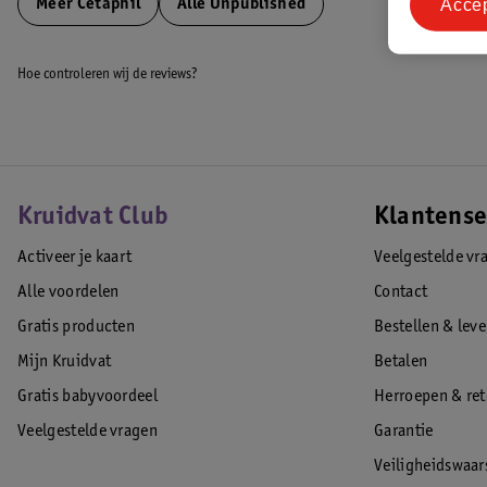
Breng de lotion aan op de zeer droge huid en masseer deze in. Herhaa
Acce
Meer
Cetaphil
Alle Unpublished
optimaal resultaat.
EAN code:3499320010924
Hoe controleren wij de reviews?
Kruidvat Club
Klantense
Activeer je kaart
Veelgestelde vr
Alle voordelen
Contact
Gratis producten
Bestellen & lev
Mijn Kruidvat
Betalen
Gratis babyvoordeel
Herroepen & re
Veelgestelde vragen
Garantie
Veiligheidswaa