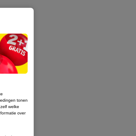
te
iedingen tonen
 zelf welke
formatie over