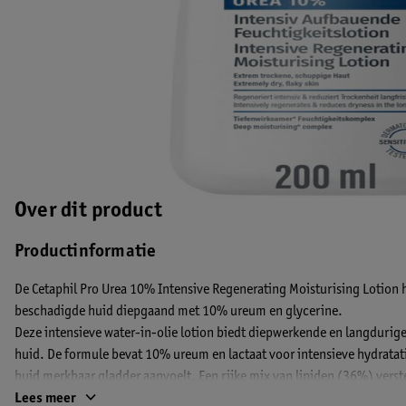
Over dit product
Productinformatie
De Cetaphil Pro Urea 10% Intensive Regenerating Moisturising Lotion
beschadigde huid diepgaand met 10% ureum en glycerine.
Deze intensieve water-in-olie lotion biedt diepwerkende en langdurig
huid. De formule bevat 10% ureum en lactaat voor intensieve hydratat
huid merkbaar gladder aanvoelt. Een rijke mix van lipiden (36%) verst
huidbarrière. De lotion is klinisch getest en geschikt bij diabetes, drog
Lees meer