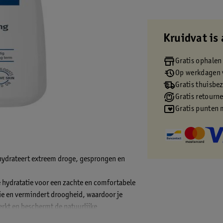
Kruidvat is 
Gratis ophalen
Op werkdagen v
Gratis thuisbe
Gratis retourn
Gratis punten 
 hydrateert extreem droge, gesprongen en
e hydratatie voor een zachte en comfortabele
ie en vermindert droogheid, waardoor je
erkt en beschermt de natuurlijke
e huid door leeftijd en psoriasis.