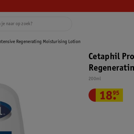
ntensive Regenerating Moisturising Lotion
Cetaphil Pr
Regeneratin
200ml
18
.
95