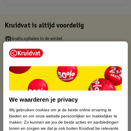
Kruidvat is altijd voordelig
Gratis ophalen in de winkel
Op werkdagen voor 22:00 uur besteld, volgende dag in huis
Gratis thuisbezorgd vanaf 50.00
Gratis retourneren binnen 30 dagen
Gratis punten met je Kruidvat kaart
We waarderen je privacy
Over dit product
Wij gebruiken cookies om je de beste online ervaring te
bieden en om onze website persoonlijker en makkelijker te
Productinformatie
maken.
Zo kunnen we jou de beste acties en aanbiedingen
tonen en zorgen we dat je ook buiten Kruidvat.be relevante