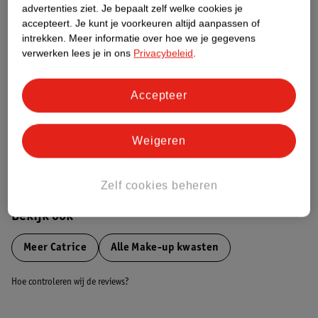
advertenties ziet.
Je bepaalt zelf welke cookies je
Etiketinformatie
accepteert.
Je kunt je voorkeuren altijd aanpassen of
intrekken.
Meer informatie over hoe we je gegevens
Nature Impact Score
verwerken lees je in ons
Privacybeleid
.
Dit product heeft (nog) geen Nature
Impact Score.
Accepteer
Meer informatie
Weigeren
Bestel & Bezorginformatie
Zelf cookies beheren
Bekijk ook
Meer
Catrice
Alle Make-up kwasten
Hoe controleren wij de reviews?