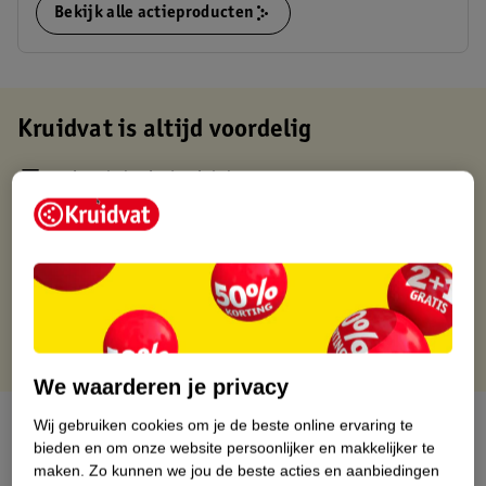
Bekijk alle actieproducten
Kruidvat is altijd voordelig
Gratis ophalen in de winkel
Op werkdagen voor 22:00 uur besteld, volgende dag in huis
Gratis thuisbezorgd vanaf 50.00
Gratis retourneren binnen 30 dagen
Gratis punten met je Kruidvat kaart
We waarderen je privacy
Over dit product
Wij gebruiken cookies om je de beste online ervaring te
bieden en om onze website persoonlijker en makkelijker te
maken.
Zo kunnen we jou de beste acties en aanbiedingen
Productinformatie