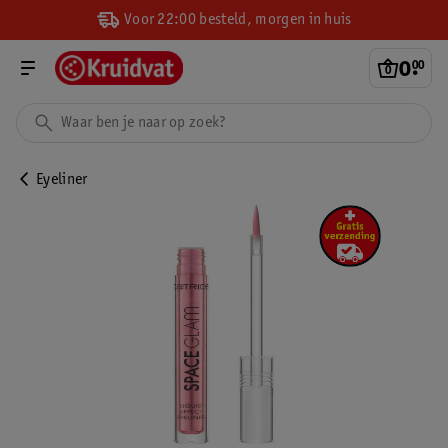
Voor 22:00 besteld, morgen in huis
0
.
00
Eyeliner