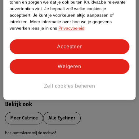
tonen en zorgen we dat je ook buiten Kruidvat.be relevante
advertenties ziet.
Je bepaalt zelf welke cookies je
Etiketinformatie
accepteert.
Je kunt je voorkeuren altijd aanpassen of
intrekken.
Meer informatie over hoe we je gegevens
verwerken lees je in ons
Privacybeleid
.
Nature Impact Score
Dit product heeft (nog) geen Nature
Accepteer
Impact Score.
Meer informatie
Weigeren
Bestel & Bezorginformatie
Zelf cookies beheren
Bekijk ook
Meer
Catrice
Alle Eyeliner
Hoe controleren wij de reviews?