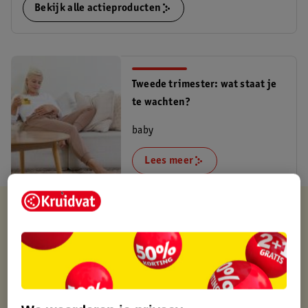
Bekijk alle actieproducten
Tweede trimester: wat staat je
te wachten?
baby
Lees meer
Kruidvat is altijd voordelig
Gratis ophalen in de winkel
Op werkdagen voor 22:00 uur besteld, volgende dag in huis
Gratis thuisbezorgd vanaf 50.00
Gratis retourneren binnen 30 dagen