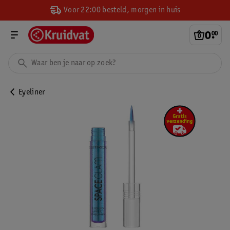
Voor 22:00 besteld, morgen in huis
0
.
00
Eyeliner