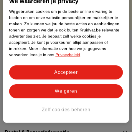
We waarderen je privacy
Gratis punten met je Kruidvat kaart
Wij gebruiken cookies om je de beste online ervaring te
bieden en om onze website persoonlijker en makkelijker te
maken.
Zo kunnen we jou de beste acties en aanbiedingen
tonen en zorgen we dat je ook buiten Kruidvat.be relevante
advertenties ziet.
Je bepaalt zelf welke cookies je
Over dit product
accepteert.
Je kunt je voorkeuren altijd aanpassen of
intrekken.
Meer informatie over hoe we je gegevens
Productinformatie
verwerken lees je in ons
Privacybeleid
.
Etiketinformatie
Accepteer
Nature Impact Score
Weigeren
Dit product heeft (nog) geen Nature
Impact Score.
Meer informatie
Zelf cookies beheren