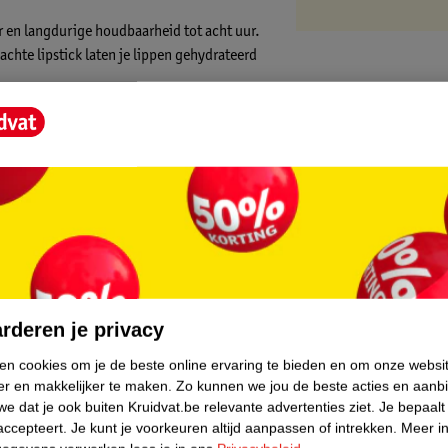
 en langdurige houdbaarheid tot acht uur.
achte lipstick laten je lippen gehydrateerd
iet plakkerig. De lipstick is een comfortabele
s bevestigt dat het product comfortabel
core.
rderen je privacy
ken cookies om je de beste online ervaring te bieden en om onze websi
er en makkelijker te maken.
Zo kunnen we jou de beste acties en aanb
e dat je ook buiten Kruidvat.be relevante advertenties ziet.
Je bepaalt
accepteert.
Je kunt je voorkeuren altijd aanpassen of intrekken.
Meer in