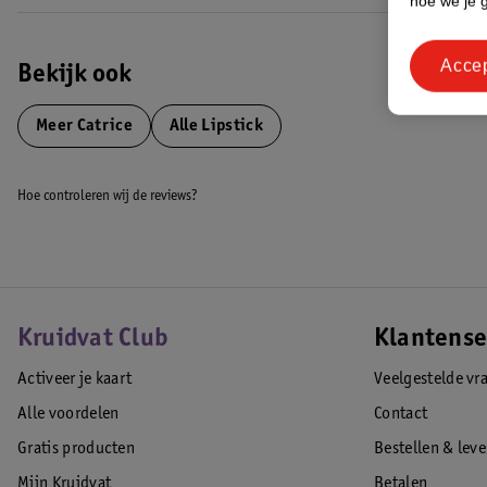
hoe we je 
Acce
Bekijk ook
Meer
Catrice
Alle Lipstick
Hoe controleren wij de reviews?
Kruidvat Club
Klantense
Activeer je kaart
Veelgestelde vr
Alle voordelen
Contact
Gratis producten
Bestellen & lev
Mijn Kruidvat
Betalen