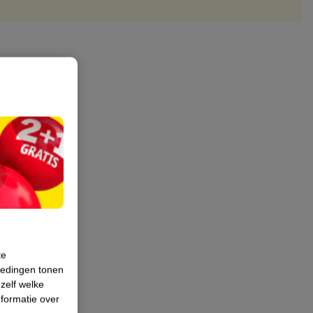
te
iedingen tonen
 zelf welke
formatie over