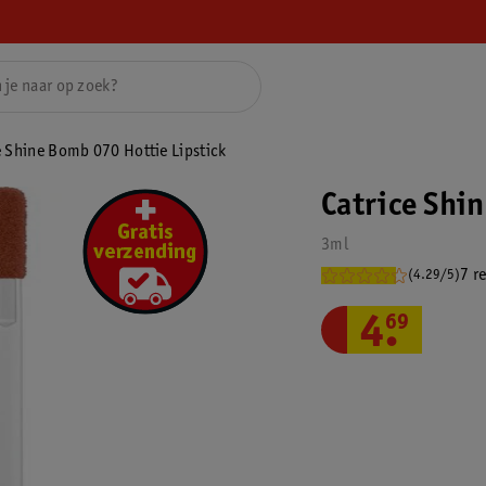
e Shine Bomb 070 Hottie Lipstick
Catrice Shi
3ml
7 r
(4.29/5)
4
.
69