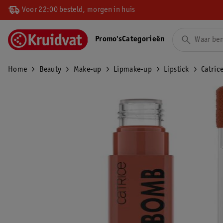
Voor 22:00 besteld, morgen in huis
Promo's
Categorieën
Home
Beauty
Make-up
Lipmake-up
Lipstick
Catric