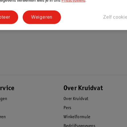
gegevens verwerken lees je in ons
Privacybeleid
.
pteer
Weigeren
Zelf cooki
rvice
Over Kruidvat
agen
Over Kruidvat
Pers
eren
Winkelformule
Bedrijfsgegevens