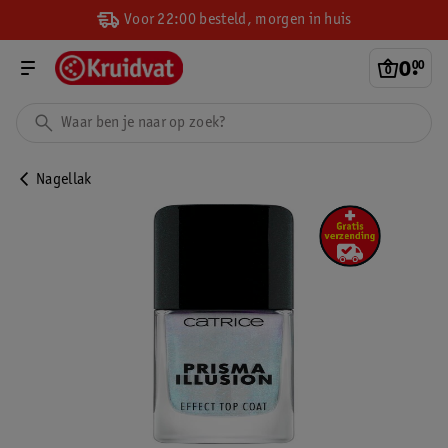
Voor 22:00 besteld, morgen in huis
0
.
00
Nagellak