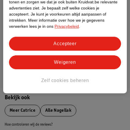
tonen en zorgen we dat je ook buiten Kruidvat.be relevante
advertenties ziet.
Je bepaalt zelf welke cookies je
Etiketinformatie
accepteert.
Je kunt je voorkeuren altijd aanpassen of
intrekken.
Meer informatie over hoe we je gegevens
verwerken lees je in ons
Privacybeleid
.
Nature Impact Score
Dit product heeft (nog) geen Nature
Accepteer
Impact Score.
Meer informatie
Weigeren
Bestel & Bezorginformatie
Zelf cookies beheren
Bekijk ook
Meer
Catrice
Alle Nagellak
Hoe controleren wij de reviews?