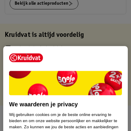
Bekijk alle actieproducten
Kruidvat is altijd voordelig
Gratis ophalen in de winkel
Op werkdagen voor 22:00 uur besteld, volgende dag in huis
Gratis thuisbezorgd vanaf 50.00
Gratis retourneren binnen 30 dagen
Gratis punten met je Kruidvat kaart
We waarderen je privacy
Over dit product
Wij gebruiken cookies om je de beste online ervaring te
bieden en om onze website persoonlijker en makkelijker te
maken.
Zo kunnen we jou de beste acties en aanbiedingen
Productinformatie