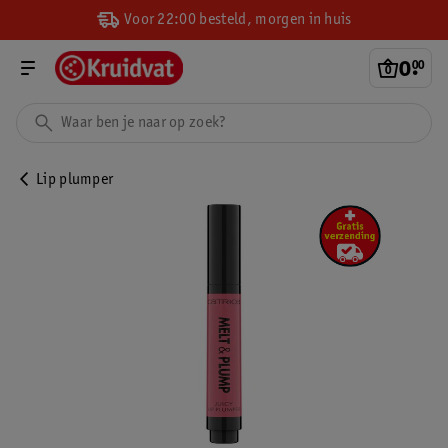
Voor 22:00 besteld, morgen in huis
0
.
00
Lip plumper