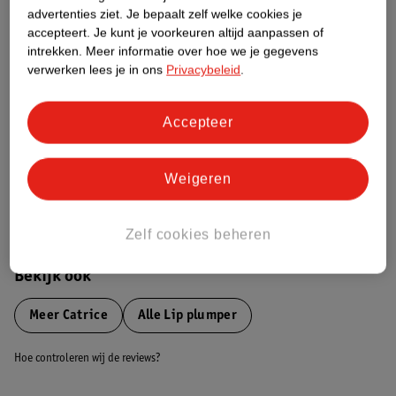
advertenties ziet.
Je bepaalt zelf welke cookies je
Etiketinformatie
accepteert.
Je kunt je voorkeuren altijd aanpassen of
intrekken.
Meer informatie over hoe we je gegevens
verwerken lees je in ons
Privacybeleid
.
Nature Impact Score
Dit product heeft (nog) geen Nature
Impact Score.
Accepteer
Meer informatie
Weigeren
Bestel & Bezorginformatie
Zelf cookies beheren
Bekijk ook
Meer
Catrice
Alle Lip plumper
Hoe controleren wij de reviews?