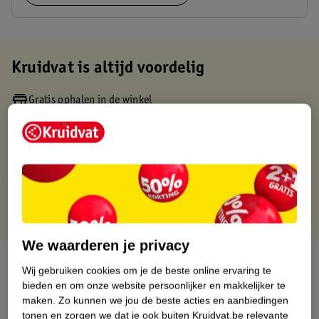
Kruidvat is altijd voordelig
Gratis ophalen in de winkel
Op werkdagen voor 22:00 uur besteld, volgende dag in huis
Gratis thuisbezorgd vanaf 50.00
Gratis retourneren binnen 30 dagen
Gratis punten met je Kruidvat kaart
We waarderen je privacy
Over dit product
Wij gebruiken cookies om je de beste online ervaring te
bieden en om onze website persoonlijker en makkelijker te
Productinformatie
maken.
Zo kunnen we jou de beste acties en aanbiedingen
tonen en zorgen we dat je ook buiten Kruidvat.be relevante