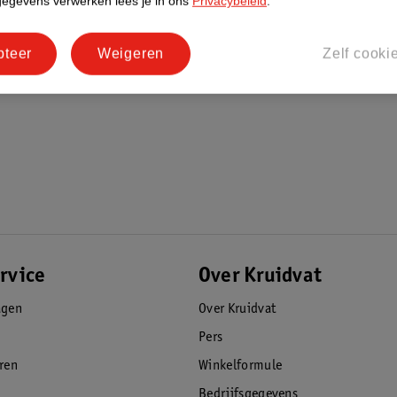
gegevens verwerken lees je in ons
Privacybeleid
.
pteer
Weigeren
Zelf cooki
rvice
Over Kruidvat
agen
Over Kruidvat
Pers
eren
Winkelformule
Bedrijfsgegevens