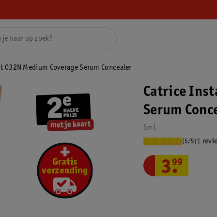
ght 032N Medium Coverage Serum Concealer
Catrice Ins
Serum Conce
5ml
1 revi
(5/5)
3
.
99