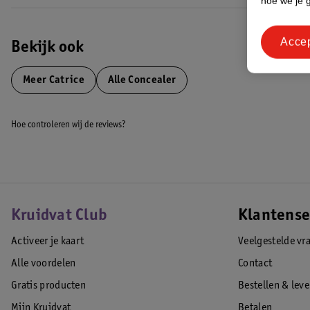
hoe we je 
Acce
Bekijk ook
Meer
Catrice
Alle Concealer
Hoe controleren wij de reviews?
Kruidvat Club
Klantense
Activeer je kaart
Veelgestelde vr
Alle voordelen
Contact
Gratis producten
Bestellen & lev
Mijn Kruidvat
Betalen