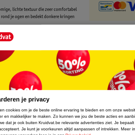
mige, lichte textuur die zeer comfortabel
d rond je ogen en bedekt donkere kringen
niacinamide, waardoor het zeer voedende
ardige formule tot achttien uur lang zitten!
core.
rderen je privacy
ken cookies om je de beste online ervaring te bieden en om onze websi
er en makkelijker te maken.
Zo kunnen we jou de beste acties en aanb
e dat je ook buiten Kruidvat.be relevante advertenties ziet.
Je bepaalt
accepteert.
Je kunt je voorkeuren altijd aanpassen of intrekken.
Meer in