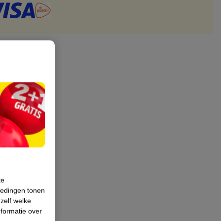
te
iedingen tonen
 zelf welke
formatie over