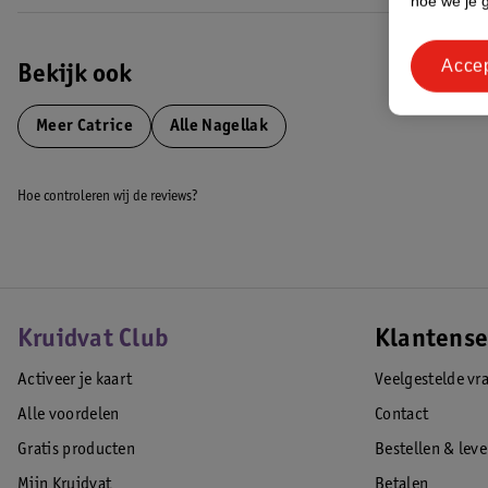
hoe we je 
Acce
Bekijk ook
Meer
Catrice
Alle Nagellak
Hoe controleren wij de reviews?
Kruidvat Club
Klantense
Activeer je kaart
Veelgestelde vr
Alle voordelen
Contact
Gratis producten
Bestellen & lev
Mijn Kruidvat
Betalen