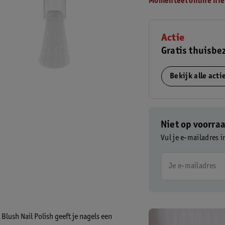
Momenteel online nie
Actie
Gratis thuisbe
Bekijk alle act
Niet op voorra
Vul je e-mailadres i
Je e-mailadres
Blush Nail Polish geeft je nagels een