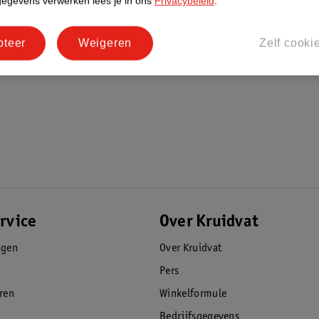
gegevens verwerken lees je in ons
Privacybeleid
.
pteer
Weigeren
Zelf cooki
rvice
Over Kruidvat
agen
Over Kruidvat
Pers
eren
Winkelformule
Bedrijfsgegevens