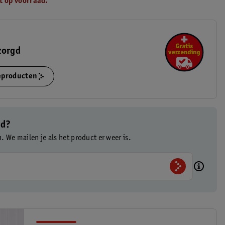
t op voorraad.
zorgd
ieproducten
ad?
n. We mailen je als het product er weer is.