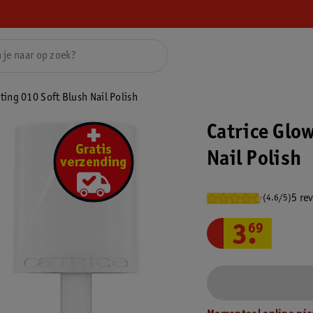
ting 010 Soft Blush Nail Polish
Catrice Glow
Nail Polish
5 re
(4.6/5)
3
.
69