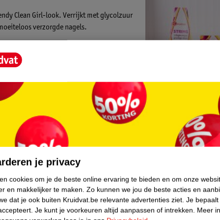
endy Clean Girl-look. Verrijkt met glycolzuur
moeiteloos verzorgde nagels.
e kleur. Je hebt geen base- of topcoat
Kruidvat is 
Gratis ophalen
Op werkdagen v
core.
Gratis thuisbe
rderen je privacy
Gratis retourn
Gratis punten 
ken cookies om je de beste online ervaring te bieden en om onze websi
er en makkelijker te maken.
Zo kunnen we jou de beste acties en aanb
e dat je ook buiten Kruidvat.be relevante advertenties ziet.
Je bepaalt
accepteert.
Je kunt je voorkeuren altijd aanpassen of intrekken.
Meer in