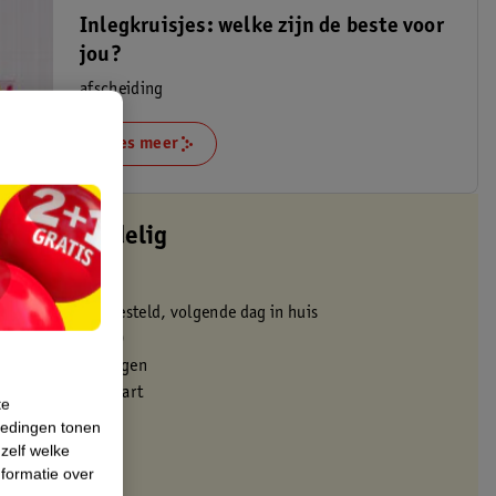
Inlegkruisjes: welke zijn de beste voor
jou?
afscheiding
Lees meer
altijd voordelig
 in de winkel
oor 22:00 uur besteld, volgende dag in huis
zorgd vanaf 50.00
eren binnen 30 dagen
met je Kruidvat kaart
te
iedingen tonen
 zelf welke
formatie over