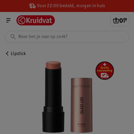
Voor 22:00 besteld, morgen in huis
0
.
00
Lipstick