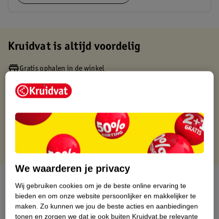
Kruidvat is altijd voordelig
Gratis ophalen in de winkel
Op werkdagen voor 22:00 uur besteld, volgende dag in huis
Gratis thuisbezorgd vanaf 50.00
Gratis retourneren binnen 30 dagen
Gratis punten met je Kruidvat kaart
We waarderen je privacy
Over dit product
Wij gebruiken cookies om je de beste online ervaring te
bieden en om onze website persoonlijker en makkelijker te
Productinformatie
maken.
Zo kunnen we jou de beste acties en aanbiedingen
tonen en zorgen we dat je ook buiten Kruidvat.be relevante