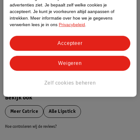
advertenties ziet.
Je bepaalt zelf welke cookies je
Etiketinformatie
accepteert.
Je kunt je voorkeuren altijd aanpassen of
intrekken.
Meer informatie over hoe we je gegevens
verwerken lees je in ons
Privacybeleid
.
Nature Impact Score
Dit product heeft (nog) geen Nature
Impact Score.
Accepteer
Meer informatie
Weigeren
Bestel & Bezorginformatie
Zelf cookies beheren
Bekijk ook
Meer
Catrice
Alle Lipstick
Hoe controleren wij de reviews?