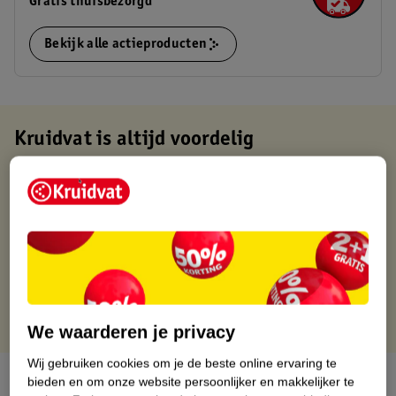
Gratis thuisbezorgd
Bekijk alle actieproducten
Kruidvat is altijd voordelig
Gratis ophalen in de winkel
Op werkdagen voor 22:00 uur besteld, volgende dag in huis
Gratis thuisbezorgd vanaf 50.00
Gratis retourneren binnen 30 dagen
Gratis punten met je Kruidvat kaart
We waarderen je privacy
Wij gebruiken cookies om je de beste online ervaring te
Over dit product
bieden en om onze website persoonlijker en makkelijker te