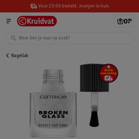
Voor 22:00 besteld, morgen in huis
0
.
00
Nagellak