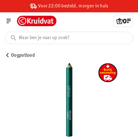
Voor 22:00 besteld, morgen in huis
0
.
00
Oogpotlood