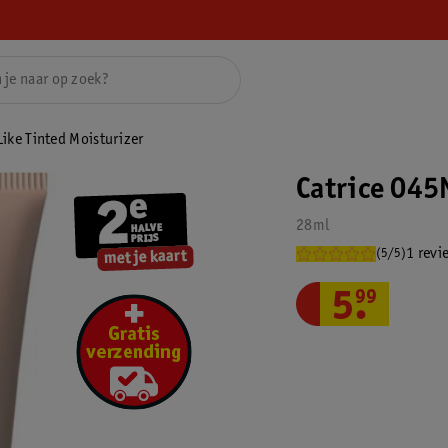
Like Tinted Moisturizer
Catrice 045
28ml
1 revi
(5/5)
5
.
99