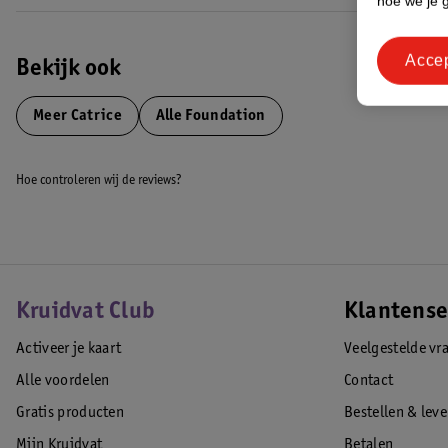
hoe we je 
Acce
Bekijk ook
Meer
Catrice
Alle Foundation
Hoe controleren wij de reviews?
Kruidvat Club
Klantense
Activeer je kaart
Veelgestelde vr
Alle voordelen
Contact
Gratis producten
Bestellen & lev
Mijn Kruidvat
Betalen