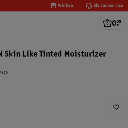
Winkels
Klantenservice
0
.
00
N Skin Like Tinted Moisturizer
ews