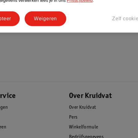
gegevens verwerken lees je in ons
Privacybeleid
.
pteer
Weigeren
Zelf cooki
rvice
Over Kruidvat
agen
Over Kruidvat
Pers
eren
Winkelformule
Bedrijfsgegevens