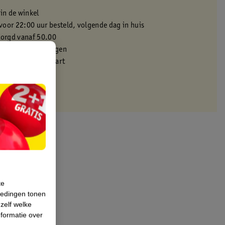
 in de winkel
oor 22:00 uur besteld, volgende dag in huis
zorgd vanaf 50.00
eren binnen 30 dagen
met je Kruidvat kaart
te
iedingen tonen
 zelf welke
formatie over