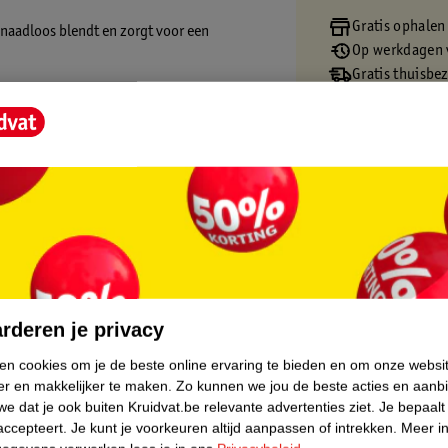
Gratis ophalen
 naadloos blendt en zorgt voor een
Op werkdagen v
Gratis thuisbe
Gratis retourn
rt tot 24 uur lang en beschermt je huid met
Gratis punten 
 waardoor hij geschikt is voor elk huidtype.
 verzorging en moeiteloos resultaat in één
core.
rderen je privacy
ken cookies om je de beste online ervaring te bieden en om onze websi
er en makkelijker te maken.
Zo kunnen we jou de beste acties en aanb
e dat je ook buiten Kruidvat.be relevante advertenties ziet.
Je bepaalt
accepteert.
Je kunt je voorkeuren altijd aanpassen of intrekken.
Meer in