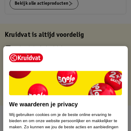
Bekijk alle actieproducten
Kruidvat is altijd voordelig
Gratis ophalen in de winkel
Op werkdagen voor 22:00 uur besteld, volgende dag in huis
Gratis thuisbezorgd vanaf 50.00
Gratis retourneren binnen 30 dagen
Gratis punten met je Kruidvat kaart
We waarderen je privacy
Over dit product
Wij gebruiken cookies om je de beste online ervaring te
bieden en om onze website persoonlijker en makkelijker te
maken.
Zo kunnen we jou de beste acties en aanbiedingen
Productinformatie