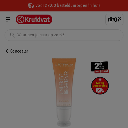
Voor 22:00 besteld, morgen in huis
0
.
00
Concealer