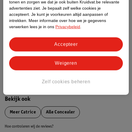
tonen en zorgen we dat je ook buiten Kruidvat.be relevante
advertenties ziet.
Je bepaalt zelf welke cookies je
Etiketinformatie
accepteert.
Je kunt je voorkeuren altijd aanpassen of
intrekken.
Meer informatie over hoe we je gegevens
verwerken lees je in ons
Privacybeleid
.
Nature Impact Score
Dit product heeft (nog) geen Nature
Accepteer
Impact Score.
Meer informatie
Weigeren
Bestel & Bezorginformatie
Zelf cookies beheren
Bekijk ook
Meer
Catrice
Alle Concealer
Hoe controleren wij de reviews?