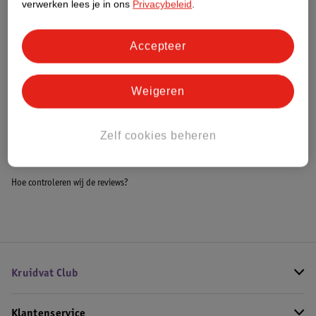
verwerken lees je in ons
Privacybeleid
.
Meer informatie
Accepteer
Bestel & Bezorginformatie
Weigeren
Bekijk ook
Zelf cookies beheren
Meer
Carmen
Alle Krultangen
Hoe controleren wij de reviews?
Kruidvat Club
Klantenservice