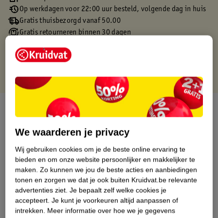
Op werkdagen voor 22:00 uur besteld, volgende dag in huis
Gratis thuisbezorgd vanaf 50.00
Gratis retourneren binnen 30 dagen
Gratis punten met je Kruidvat kaart
Over dit product
Productinformatie
We waarderen je privacy
Wij gebruiken cookies om je de beste online ervaring te
Etiketinformatie
bieden en om onze website persoonlijker en makkelijker te
maken.
Zo kunnen we jou de beste acties en aanbiedingen
tonen en zorgen we dat je ook buiten Kruidvat.be relevante
Nature Impact Score
advertenties ziet.
Je bepaalt zelf welke cookies je
accepteert.
Je kunt je voorkeuren altijd aanpassen of
Dit product heeft (nog) geen Nature
intrekken.
Meer informatie over hoe we je gegevens
Impact Score.