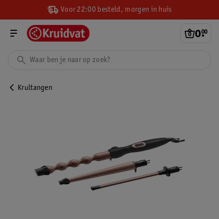
Voor 22:00 besteld, morgen in huis
0
.
00
Krultangen