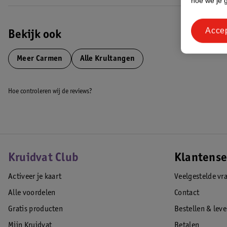
hoe we je 
Acce
Bekijk ook
Meer
Carmen
Alle Krultangen
Hoe controleren wij de reviews?
Kruidvat Club
Klantense
Activeer je kaart
Veelgestelde vr
Alle voordelen
Contact
Gratis producten
Bestellen & lev
Mijn Kruidvat
Betalen