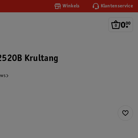
Winkels
Klantenservice
0
.
00
2520B Krultang
ews