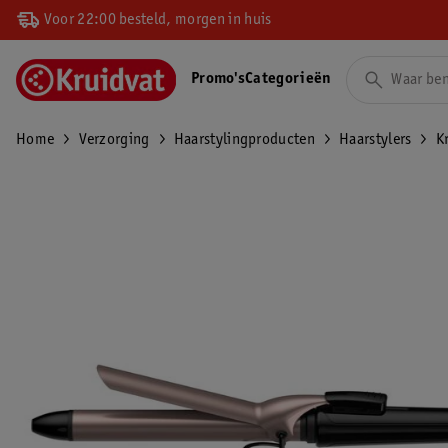
Voor 22:00 besteld, morgen in huis
Promo's
Categorieën
Home
Verzorging
Haarstylingproducten
Haarstylers
K