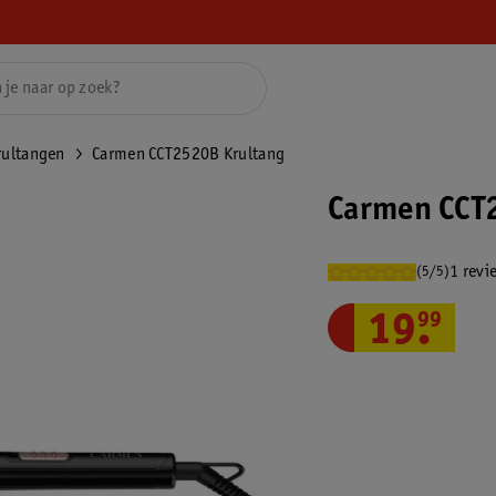
rultangen
Carmen CCT2520B Krultang
Carmen CCT
1 revi
(5/5)
19
.
99