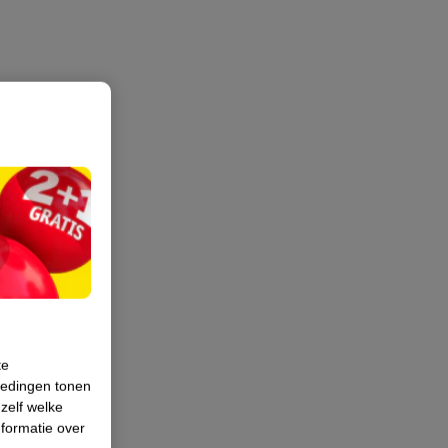
te
iedingen tonen
 zelf welke
formatie over