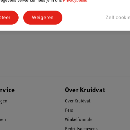
gegevens verwerken lees je in ons
Privacybeleid
.
pteer
Weigeren
Zelf cooki
rvice
Over Kruidvat
agen
Over Kruidvat
Pers
eren
Winkelformule
Bedrijfsgegevens