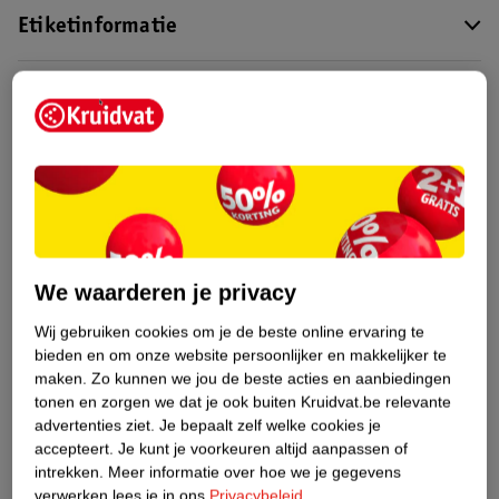
Etiketinformatie
Nature Impact Score
Dit product heeft (nog) geen Nature
Impact Score.
Meer informatie
Bestel & Bezorginformatie
We waarderen je privacy
Wij gebruiken cookies om je de beste online ervaring te
Bekijk ook
bieden en om onze website persoonlijker en makkelijker te
maken.
Zo kunnen we jou de beste acties en aanbiedingen
Meer
Care Plus
Alle Unpublished
tonen en zorgen we dat je ook buiten Kruidvat.be relevante
advertenties ziet.
Je bepaalt zelf welke cookies je
accepteert.
Je kunt je voorkeuren altijd aanpassen of
intrekken.
Meer informatie over hoe we je gegevens
verwerken lees je in ons
Privacybeleid
.