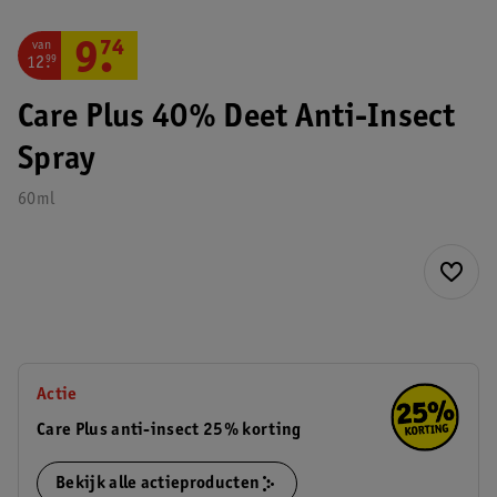
van
9
.
74
12
.
99
Care Plus 40% Deet Anti-Insect
Spray
60ml
Actie
Care Plus anti-insect 25% korting
Bekijk alle actieproducten