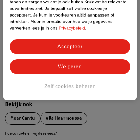
tonen en zorgen we dat je ook buiten Kruidvat.be relevante
advertenties ziet.
Je bepaalt zelf welke cookies je
Etiketinformatie
accepteert.
Je kunt je voorkeuren altijd aanpassen of
intrekken.
Meer informatie over hoe we je gegevens
verwerken lees je in ons
Privacybeleid
.
Nature Impact Score
Dit product heeft (nog) geen Nature
Accepteer
Impact Score.
Meer informatie
Weigeren
Bestel & Bezorginformatie
Zelf cookies beheren
Bekijk ook
Meer
Cantu
Alle Haarmousse
Hoe controleren wij de reviews?