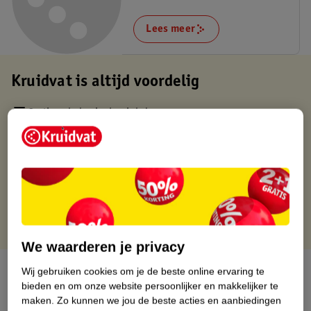
Lees meer
Kruidvat is altijd voordelig
Gratis ophalen in de winkel
Op werkdagen voor 22:00 uur besteld, volgende dag in huis
Gratis thuisbezorgd vanaf 50.00
Gratis retourneren binnen 30 dagen
Gratis punten met je Kruidvat kaart
We waarderen je privacy
Over dit product
Wij gebruiken cookies om je de beste online ervaring te
bieden en om onze website persoonlijker en makkelijker te
maken.
Zo kunnen we jou de beste acties en aanbiedingen
Productinformatie