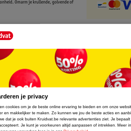
hoonheid. Omarm je krullende, golvende of
len en golven te herstellen, te verfrissen en
cht.
core.
slapengaan lichtjes in en verzamel het in een
rderen je privacy
ken cookies om je de beste online ervaring te bieden en om onze websi
er en makkelijker te maken.
Zo kunnen we jou de beste acties en aanb
e dat je ook buiten Kruidvat.be relevante advertenties ziet.
Je bepaalt
accepteert.
Je kunt je voorkeuren altijd aanpassen of intrekken.
Meer in