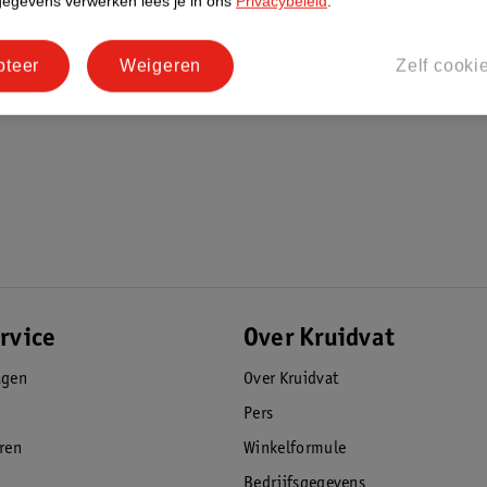
gegevens verwerken lees je in ons
Privacybeleid
.
pteer
Weigeren
Zelf cooki
rvice
Over Kruidvat
agen
Over Kruidvat
Pers
eren
Winkelformule
Bedrijfsgegevens