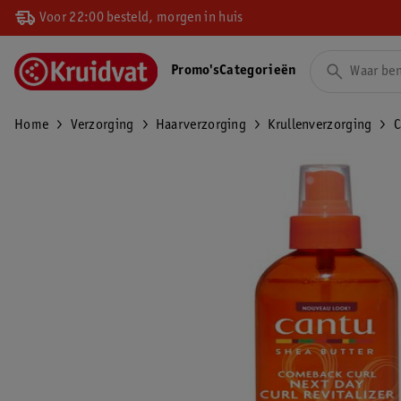
Voor 22:00 besteld, morgen in huis
Promo's
Categorieën
Home
Verzorging
Haarverzorging
Krullenverzorging
C