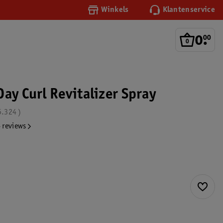
Winkels
Klantenservice
0
.
00
ay Curl Revitalizer Spray
5.324
 reviews