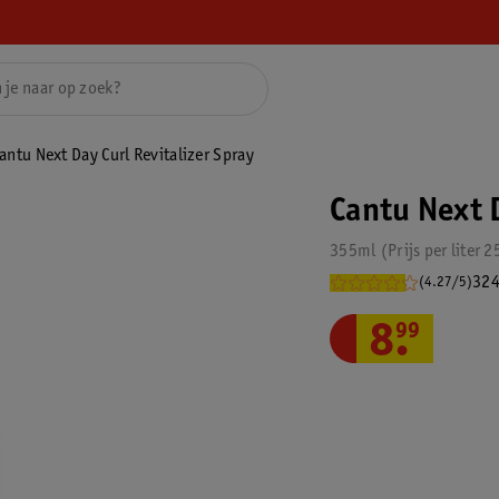
antu Next Day Curl Revitalizer Spray
Cantu Next D
355ml
Prijs per
liter
2
324
(4.27/5)
8
.
99