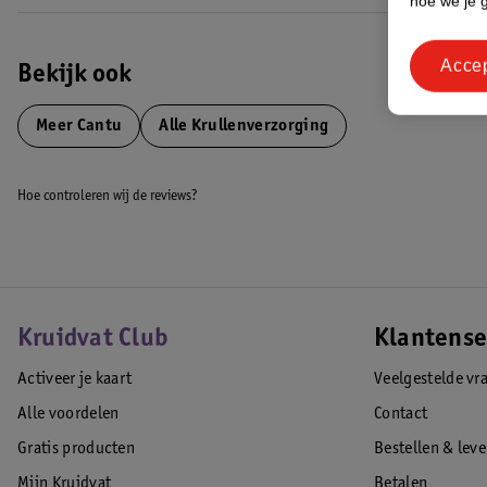
hoe we je 
Acce
Bekijk ook
Meer
Cantu
Alle Krullenverzorging
Hoe controleren wij de reviews?
Kruidvat Club
Klantense
Activeer je kaart
Veelgestelde vr
Alle voordelen
Contact
Gratis producten
Bestellen & lev
Mijn Kruidvat
Betalen