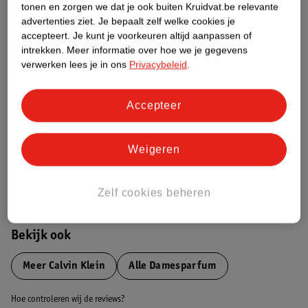
tonen en zorgen we dat je ook buiten Kruidvat.be relevante
advertenties ziet.
Je bepaalt zelf welke cookies je
accepteert.
Je kunt je voorkeuren altijd aanpassen of
Etiketinformatie
intrekken.
Meer informatie over hoe we je gegevens
verwerken lees je in ons
Privacybeleid
.
Nature Impact Score
Dit product heeft (nog) geen Nature
Accepteer
Impact Score.
Meer informatie
Weigeren
Bestel & Bezorginformatie
Zelf cookies beheren
Bekijk ook
Meer
Calvin Klein
Alle Damesparfum
Hoe controleren wij de reviews?