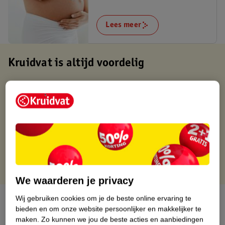
Lees meer
Kruidvat is altijd voordelig
Gratis ophalen in de winkel
Op werkdagen voor 22:00 uur besteld, volgende dag in huis
Gratis thuisbezorgd vanaf 50.00
Gratis retourneren binnen 30 dagen
Gratis punten met je Kruidvat kaart
We waarderen je privacy
Wij gebruiken cookies om je de beste online ervaring te
Over dit product
bieden en om onze website persoonlijker en makkelijker te
maken.
Zo kunnen we jou de beste acties en aanbiedingen
Productinformatie