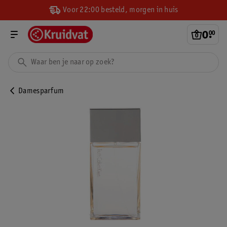
Voor 22:00 besteld, morgen in huis
0
.
00
Damesparfum