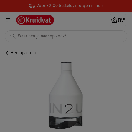
Voor 22:00 besteld, morgen in huis
0
.
00
Herenparfum