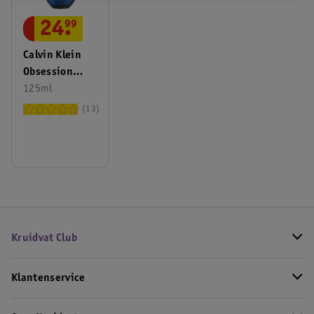
24
.
99
Calvin Klein
Obsession
Night Men Eau
125ml
De Toilette
13
Kruidvat Club
Klantenservice