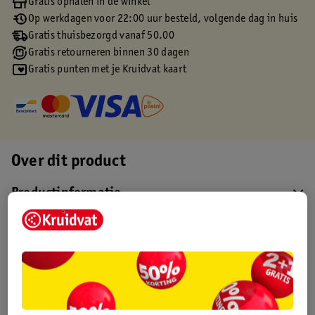
Gratis ophalen in de winkel
Op werkdagen voor 22:00 uur besteld, volgende dag in huis
Gratis thuisbezorgd vanaf 50.00
Gratis retourneren binnen 30 dagen
Gratis punten met je Kruidvat kaart
Over dit product
Productinformatie
Etiketinformatie
Nature Impact Score
Dit product heeft (nog) geen Nature
Impact Score.