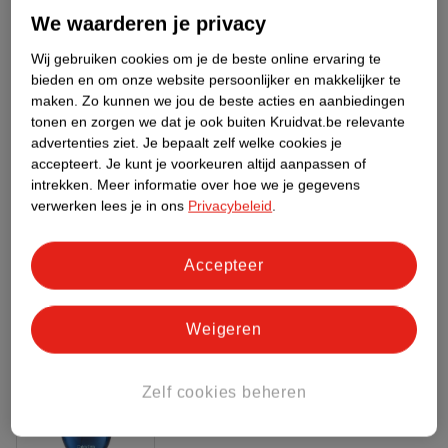
Meer informatie
We waarderen je privacy
Wij gebruiken cookies om je de beste online ervaring te
bieden en om onze website persoonlijker en makkelijker te
Bestel & Bezorginformatie
maken.
Zo kunnen we jou de beste acties en aanbiedingen
tonen en zorgen we dat je ook buiten Kruidvat.be relevante
advertenties ziet.
Je bepaalt zelf welke cookies je
accepteert.
Je kunt je voorkeuren altijd aanpassen of
Bekijk ook
intrekken.
Meer informatie over hoe we je gegevens
verwerken lees je in ons
Privacybeleid
.
Meer
Calvin Klein
Alle Herenparfum
Accepteer
Hoe controleren wij de reviews?
ANDEREN KOCHTEN OOK
Weigeren
Zelf cookies beheren