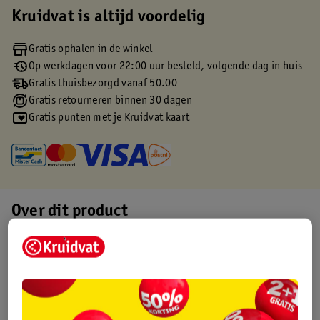
Kruidvat is altijd voordelig
Gratis ophalen in de winkel
Op werkdagen voor 22:00 uur besteld, volgende dag in huis
Gratis thuisbezorgd vanaf 50.00
Gratis retourneren binnen 30 dagen
Gratis punten met je Kruidvat kaart
Over dit product
Productinformatie
Etiketinformatie