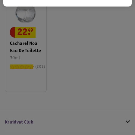
22
.
49
Cacharel Noa
Eau De Toilette
30ml
201
Kruidvat Club