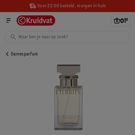
Voor 22:00 besteld, morgen in huis
0
.
00
Damesparfum