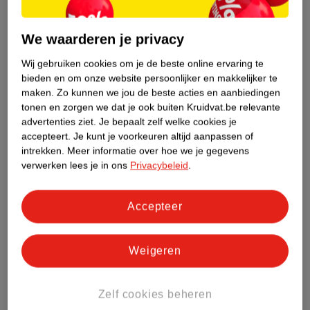
Nature Impact Score
Dit product heeft (nog) geen Nature
We waarderen je privacy
Impact Score.
Meer informatie
Wij gebruiken cookies om je de beste online ervaring te
bieden en om onze website persoonlijker en makkelijker te
maken.
Zo kunnen we jou de beste acties en aanbiedingen
tonen en zorgen we dat je ook buiten Kruidvat.be relevante
Bestel & Bezorginformatie
advertenties ziet.
Je bepaalt zelf welke cookies je
accepteert.
Je kunt je voorkeuren altijd aanpassen of
intrekken.
Meer informatie over hoe we je gegevens
verwerken lees je in ons
Privacybeleid
.
Bekijk ook
Meer
Calvin Klein
Alle Damesparfum
Accepteer
Hoe controleren wij de reviews?
Weigeren
ANDEREN KOCHTEN OOK
Zelf cookies beheren