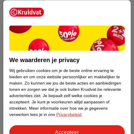
Bestel & Bezorginformatie
Bekijk ook
Meer
Calvin Klein
Alle Herenparfum
We waarderen je privacy
Hoe controleren wij de reviews?
Wij gebruiken cookies om je de beste online ervaring te
bieden en om onze website persoonlijker en makkelijker te
maken.
Zo kunnen we jou de beste acties en aanbiedingen
ANDEREN KOCHTEN OOK
tonen en zorgen we dat je ook buiten Kruidvat.be relevante
advertenties ziet.
Je bepaalt zelf welke cookies je
accepteert.
Je kunt je voorkeuren altijd aanpassen of
intrekken.
Meer informatie over hoe we je gegevens
verwerken lees je in ons
Privacybeleid
.
Accepteer
99