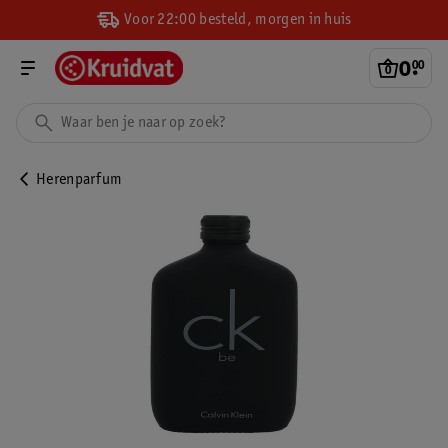
Voor 22:00 besteld, morgen in huis
0
.
00
Herenparfum