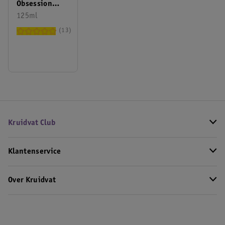
Obsession
Night Men Eau
125ml
De Toilette
13
Kruidvat Club
Klantenservice
Over Kruidvat