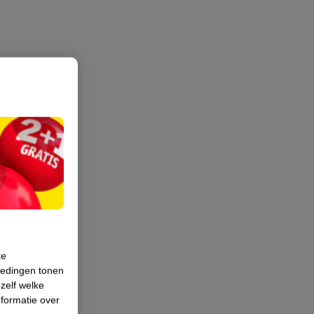
te
iedingen tonen
 zelf welke
formatie over