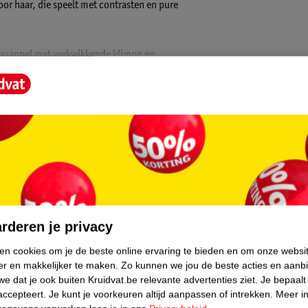
or haar, die speelt met contrasten en pure
naasappel met verkwikkende klimop en
bloemig boeket van extravagante freesia en
en witte musk.
ette, reinigt je huid en laat een heerlijke
kerde, eigenzinnige vrouwen die hun zachte
core.
 stijlvol cadeau, maar ook een
rderen je privacy
ken cookies om je de beste online ervaring te bieden en om onze websi
er en makkelijker te maken.
Zo kunnen we jou de beste acties en aanb
e dat je ook buiten Kruidvat.be relevante advertenties ziet.
Je bepaalt
accepteert.
Je kunt je voorkeuren altijd aanpassen of intrekken.
Meer in