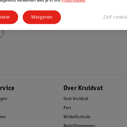
gegevens verwerken lees je in ons
Privacybeleid
.
pteer
Weigeren
Zelf cooki
rvice
Over Kruidvat
agen
Over Kruidvat
Pers
eren
Winkelformule
Bedrijfsgegevens