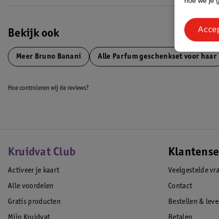
hoe we je 
Acce
Bekijk ook
Meer
Bruno Banani
Alle Parfum geschenkset voor haar
Hoe controleren wij de reviews?
Kruidvat Club
Klantense
Activeer je kaart
Veelgestelde vr
Alle voordelen
Contact
Gratis producten
Bestellen & lev
Mijn Kruidvat
Betalen