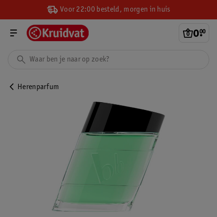
Voor 22:00 besteld, morgen in huis
0
.
00
Herenparfum