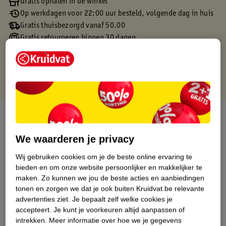
Gratis ophalen in de winkel
Op werkdagen voor 22:00 uur besteld, volgende dag in huis
Gratis thuisbezorgd vanaf 50.00
Gratis retourneren binnen 30 dagen
Gratis punten met je Kruidvat kaart
Over dit product
We waarderen je privacy
Productinformatie
Wij gebruiken cookies om je de beste online ervaring te
bieden en om onze website persoonlijker en makkelijker te
Etiketinformatie
maken.
Zo kunnen we jou de beste acties en aanbiedingen
tonen en zorgen we dat je ook buiten Kruidvat.be relevante
Nature Impact Score
advertenties ziet.
Je bepaalt zelf welke cookies je
accepteert.
Je kunt je voorkeuren altijd aanpassen of
Dit product heeft (nog) geen Nature
intrekken.
Meer informatie over hoe we je gegevens
Impact Score.