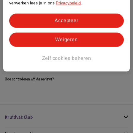
verwerken lees je in ons
Privacybeleid
.
Meer informatie
Accepteer
Bestel & Bezorginformatie
Weigeren
Bekijk ook
Zelf cookies beheren
Meer
Bruno Banani
Alle Herenparfum
Hoe controleren wij de reviews?
Kruidvat Club