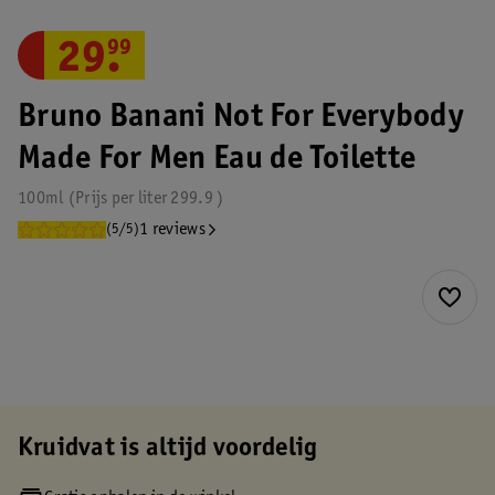
29
.
99
Bruno Banani Not For Everybody
Made For Men Eau de Toilette
100ml
Prijs per
liter
299.9
1 reviews
(5/5)
Kruidvat is altijd voordelig