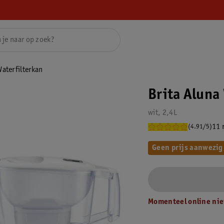
Waterfilterkan
Brita Aluna
wit, 2,4L
11 
(4.91/5)
Geen prijs aanwezig
Momenteel online nie