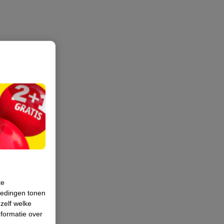
te
iedingen tonen
 zelf welke
formatie over