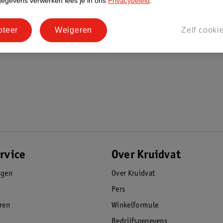
gegevens verwerken lees je in ons
Privacybeleid
.
pteer
Weigeren
Zelf cooki
er blijft uiterst effectief tot 150 liter
n te besparen met een ecologische
 handbereik
elds nummer 1 op het gebied van
rvice
Over Kruidvat
agen
Over Kruidvat
Pers
eren
Winkelformule
Bedrijfsgegevens