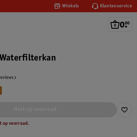
Winkels
Klantenservice
0
.
00
 Waterfilterkan
reviews
Niet op voorraad
t op voorraad.