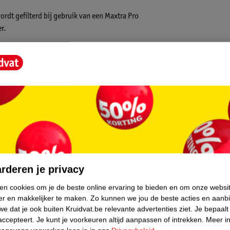
rdt gefilterd bij gebruik van een Maxtra Pro
er.
uurlijke actieve kool en ionenwisselaar.
verheden die in het water aanwezig kunnen
ndert ook chloor, kalkaanslag en metalen
elkastdeur en is vaatwasmachinebestendig
core.
rderen je privacy
ken cookies om je de beste online ervaring te bieden en om onze websi
er en makkelijker te maken.
Zo kunnen we jou de beste acties en aanb
weken te vervangen voor optimale
e dat je ook buiten Kruidvat.be relevante advertenties ziet.
Je bepaalt
accepteert.
Je kunt je voorkeuren altijd aanpassen of intrekken.
Meer in
el)