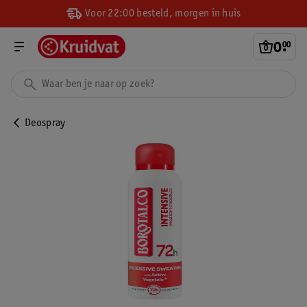
Voor 22:00 besteld, morgen in huis
0
.
00
Deospray