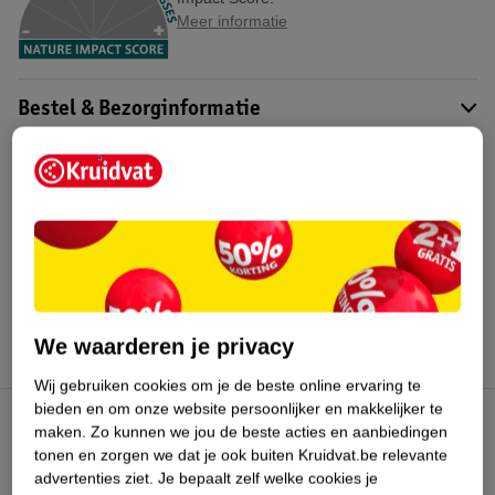
Meer informatie
Bestel & Bezorginformatie
Bekijk ook
Meer
Borotalco
Alle Deospray
Hoe controleren wij de reviews?
We waarderen je privacy
Wij gebruiken cookies om je de beste online ervaring te
bieden en om onze website persoonlijker en makkelijker te
maken.
Zo kunnen we jou de beste acties en aanbiedingen
Kruidvat Club
tonen en zorgen we dat je ook buiten Kruidvat.be relevante
advertenties ziet.
Je bepaalt zelf welke cookies je