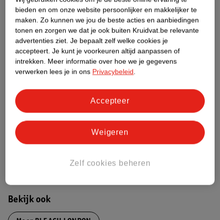
Over dit product
bieden en om onze website persoonlijker en makkelijker te
maken.
Zo kunnen we jou de beste acties en aanbiedingen
Productinformatie
tonen en zorgen we dat je ook buiten Kruidvat.be relevante
advertenties ziet.
Je bepaalt zelf welke cookies je
accepteert.
Je kunt je voorkeuren altijd aanpassen of
Etiketinformatie
intrekken.
Meer informatie over hoe we je gegevens
verwerken lees je in ons
Privacybeleid
.
Nature Impact Score
Accepteer
Dit product heeft (nog) geen Nature
Impact Score.
Meer informatie
Weigeren
Bestel & Bezorginformatie
Zelf cookies beheren
Bekijk ook