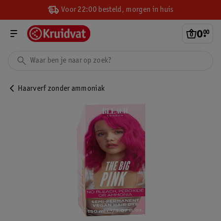
Voor 22:00 besteld, morgen in huis
0
.
00
Haarverf zonder ammoniak