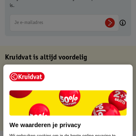
is.
Je e-mailadres
Kruidvat is altijd voordelig
Gratis ophalen in de winkel
Op werkdagen voor 22:00 uur besteld, volgende dag in huis
Gratis thuisbezorgd vanaf 50.00
Gratis retourneren binnen 30 dagen
Gratis punten met je Kruidvat kaart
We waarderen je privacy
Wij gebruiken cookies om je de beste online ervaring te