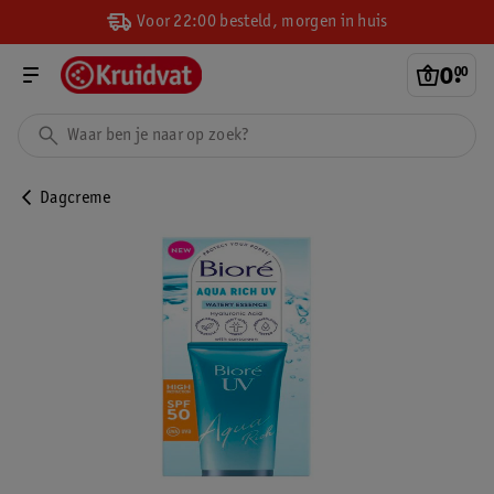
Voor 22:00 besteld, morgen in huis
0
.
00
Dagcreme