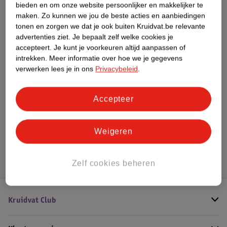
bieden en om onze website persoonlijker en makkelijker te
Meer informatie
maken.
Zo kunnen we jou de beste acties en aanbiedingen
tonen en zorgen we dat je ook buiten Kruidvat.be relevante
advertenties ziet.
Je bepaalt zelf welke cookies je
accepteert.
Je kunt je voorkeuren altijd aanpassen of
Bestel & Bezorginformatie
intrekken.
Meer informatie over hoe we je gegevens
verwerken lees je in ons
Privacybeleid
.
Bekijk ook
Accepteer
Meer
Bioré
Alle Dagcreme
Weigeren
Hoe controleren wij de reviews?
Zelf cookies beheren
Kruidvat Club