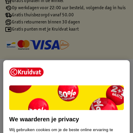
Gratis ophalen in de winkel
Op werkdagen voor 22:00 uur besteld, volgende dag in huis
Gratis thuisbezorgd vanaf 50.00
Gratis retourneren binnen 30 dagen
Gratis punten met je Kruidvat kaart
Over dit product
Productinformatie
Etiketinformatie
Nature Impact Score
We waarderen je privacy
Dit product heeft (nog) geen Nature
Wij gebruiken cookies om je de beste online ervaring te
Impact Score.