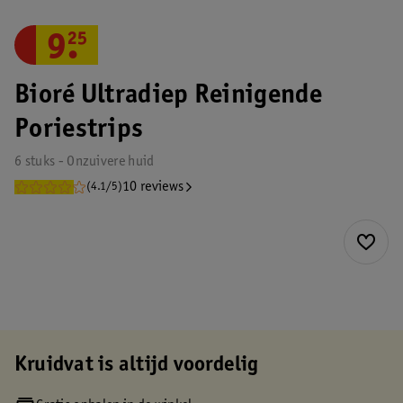
9
.
25
Bioré Ultradiep Reinigende
Poriestrips
6 stuks - Onzuivere huid
10 reviews
(4.1/5)
Kruidvat is altijd voordelig