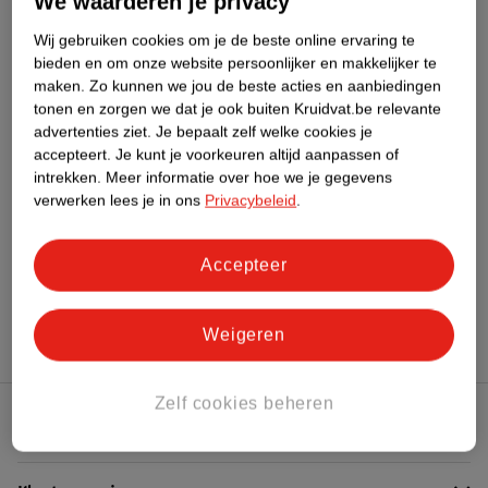
We waarderen je privacy
Meer informatie
Wij gebruiken cookies om je de beste online ervaring te
bieden en om onze website persoonlijker en makkelijker te
maken.
Zo kunnen we jou de beste acties en aanbiedingen
Bestel & Bezorginformatie
tonen en zorgen we dat je ook buiten Kruidvat.be relevante
advertenties ziet.
Je bepaalt zelf welke cookies je
accepteert.
Je kunt je voorkeuren altijd aanpassen of
intrekken.
Meer informatie over hoe we je gegevens
Bekijk ook
verwerken lees je in ons
Privacybeleid
.
Meer
Bioré
Alle Reinigingsstrips
Accepteer
Hoe controleren wij de reviews?
Weigeren
Zelf cookies beheren
Kruidvat Club