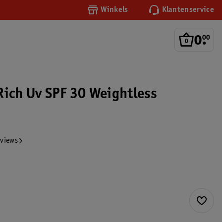
Winkels
Klantenservice
0
.
00
Rich Uv SPF 30 Weightless
eviews