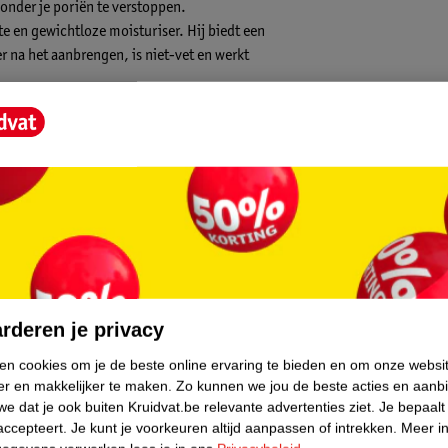
zonder je poriën te verstoppen.
e en gewichtloze moisturiser. Hij biedt een
er na het aanbrengen, is niet-vet en werkt
 Japan, waar het de eerste in zijn soort was.
uv-stralen je huid bereiken.
riser:
core.
rderen je privacy
ken cookies om je de beste online ervaring te bieden en om onze websi
er en makkelijker te maken.
Zo kunnen we jou de beste acties en aanb
e dat je ook buiten Kruidvat.be relevante advertenties ziet.
Je bepaalt
accepteert.
Je kunt je voorkeuren altijd aanpassen of intrekken.
Meer in