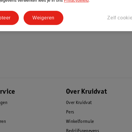
gegevens verwerken lees je in ons
Privacybeleid
.
pteer
Weigeren
Zelf cooki
rvice
Over Kruidvat
agen
Over Kruidvat
Pers
eren
Winkelformule
Bedrijfsgegevens