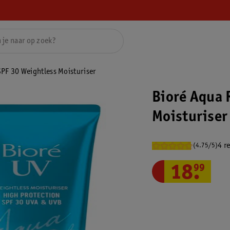
SPF 30 Weightless Moisturiser
Bioré Aqua 
Moisturiser
4 r
(4.75/5)
18
.
99