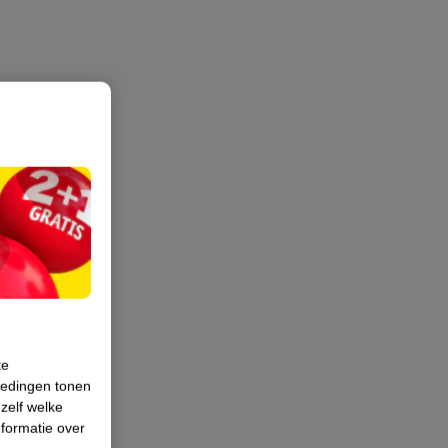
te
iedingen tonen
 zelf welke
formatie over