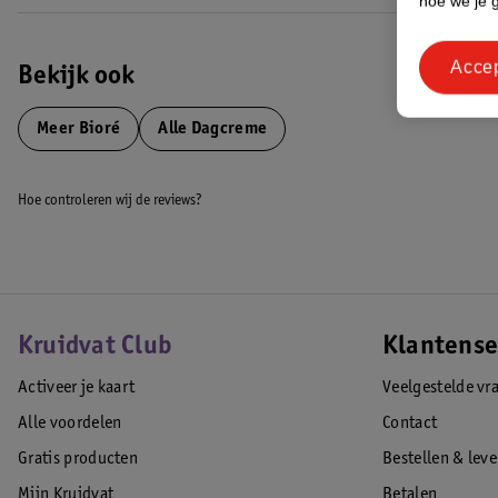
hoe we je 
• Dermatologisch getest
EAN code:5017634275990
Acce
Bekijk ook
Meer
Bioré
Alle Dagcreme
Hoe controleren wij de reviews?
Kruidvat Club
Klantense
Activeer je kaart
Veelgestelde vr
Alle voordelen
Contact
Gratis producten
Bestellen & lev
Mijn Kruidvat
Betalen