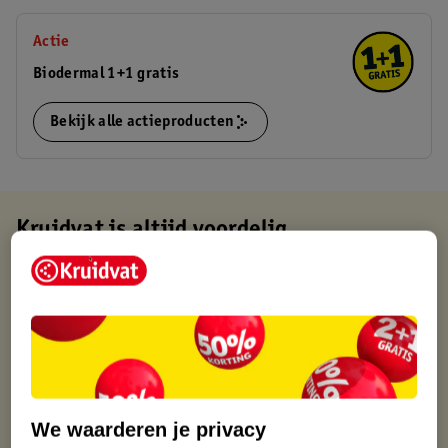
Actie
Biodermal 1+1 gratis
Bekijk alle actieproducten
Kruidvat is altijd voordelig
Gratis ophalen in de winkel
Op werkdagen voor 22:00 uur besteld, volgende dag in huis
Gratis thuisbezorgd vanaf 50.00
Gratis retourneren binnen 30 dagen
Gratis punten met je Kruidvat kaart
We waarderen je privacy