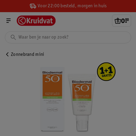
Voor 22:00 besteld, morgen in huis
0
.
00
Zonnebrand mini