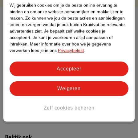
Wij gebruiken cookies om je de beste online ervaring te
bieden en om onze website persoonlijker en makkelijker te
Over dit product
maken.
Zo kunnen we jou de beste acties en aanbiedingen
tonen en zorgen we dat je ook buiten Kruidvat.be relevante
Productinformatie
advertenties ziet.
Je bepaalt zelf welke cookies je
accepteert.
Je kunt je voorkeuren altijd aanpassen of
intrekken.
Meer informatie over hoe we je gegevens
Etiketinformatie
verwerken lees je in ons
Privacybeleid
.
Nature Impact Score
Accepteer
Dit product heeft (nog) geen Nature
Impact Score.
Weigeren
Meer informatie
Zelf cookies beheren
Bestel & Bezorginformatie