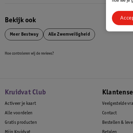
hoe we je 
Acce
Bekijk ook
Meer
Bestway
Alle Zwemveiligheid
Hoe controleren wij de reviews?
Kruidvat Club
Klantense
Activeer je kaart
Veelgestelde vr
Alle voordelen
Contact
Gratis producten
Bestellen & lev
Mijn Kruidvat
Betalen