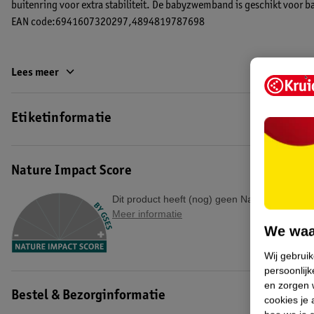
buitenring voor extra stabiliteit. De babyzwemband is geschikt voor bab
EAN code:6941607320297,4894819787698
Lees meer
Etiketinformatie
Nature Impact Score
Dit product heeft (nog) geen Nature Impact S
Meer informatie
We waa
Wij gebrui
persoonlijk
en zorgen w
Bestel & Bezorginformatie
cookies je 