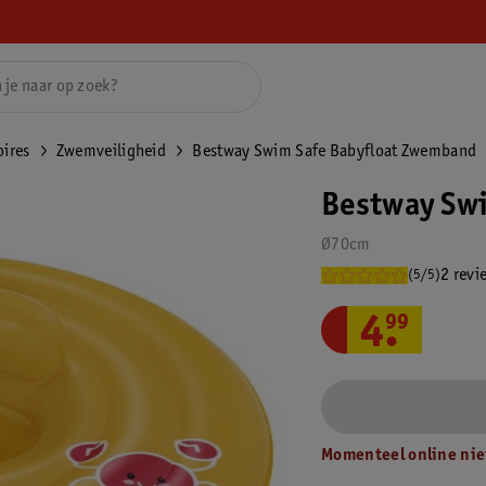
ires
Zwemveiligheid
Bestway Swim Safe Babyfloat Zwemband
Bestway Sw
Ø70cm
2 revi
(5/5)
4
.
99
Momenteel online nie