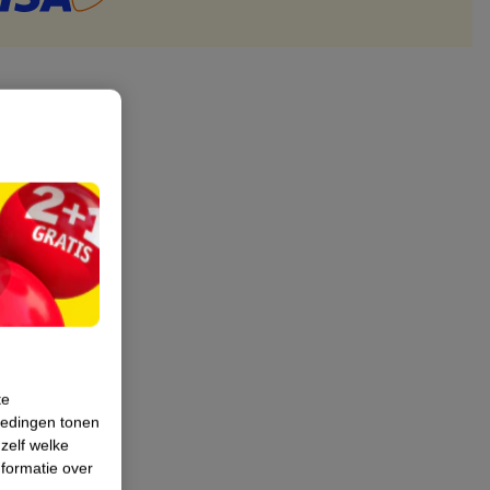
te
iedingen tonen
 zelf welke
formatie over