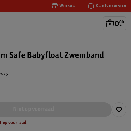
Winkels
Klantenservice
0
.
00
im Safe Babyfloat Zwemband
ews
Niet op voorraad
t op voorraad.