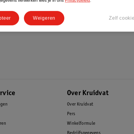
gegevens verwerken lees je in ons
Privacybeleid
.
pteer
Weigeren
Zelf cooki
rvice
Over Kruidvat
agen
Over Kruidvat
Pers
eren
Winkelformule
Bedrijfsgegevens