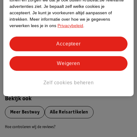
advertenties ziet.
Je bepaalt zelf welke cookies je
Etiketinformatie
accepteert.
Je kunt je voorkeuren altijd aanpassen of
intrekken.
Meer informatie over hoe we je gegevens
verwerken lees je in ons
Privacybeleid
.
Nature Impact Score
Dit product heeft (nog) geen Nature
Accepteer
Impact Score.
Meer informatie
Weigeren
Bestel & Bezorginformatie
Zelf cookies beheren
Bekijk ook
Meer
Bestway
Alle Reisartikelen
Hoe controleren wij de reviews?