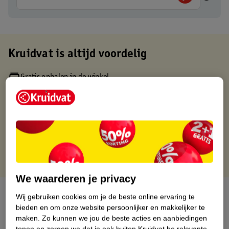
Kruidvat is altijd voordelig
Gratis ophalen in de winkel
Op werkdagen voor 22:00 uur besteld, volgende dag in huis
Gratis thuisbezorgd vanaf 50.00
Gratis retourneren binnen 30 dagen
Gratis punten met je Kruidvat kaart
We waarderen je privacy
Over dit product
Wij gebruiken cookies om je de beste online ervaring te
bieden en om onze website persoonlijker en makkelijker te
Productinformatie
maken.
Zo kunnen we jou de beste acties en aanbiedingen
tonen en zorgen we dat je ook buiten Kruidvat.be relevante