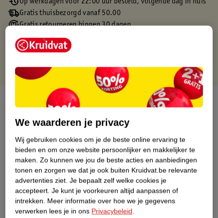
Op werkdagen voor 22:00 uur besteld, volgende dag in huis
Gratis thuisbezorgd vanaf 50.00
Gratis retourneren binnen 30 dagen
Gratis punten met je Kruidvat kaart
Over dit product
We waarderen je privacy
Productinformatie
Wij gebruiken cookies om je de beste online ervaring te
bieden en om onze website persoonlijker en makkelijker te
Etiketinformatie
maken.
Zo kunnen we jou de beste acties en aanbiedingen
tonen en zorgen we dat je ook buiten Kruidvat.be relevante
Nature Impact Score
advertenties ziet.
Je bepaalt zelf welke cookies je
accepteert.
Je kunt je voorkeuren altijd aanpassen of
Dit product heeft (nog) geen Nature
intrekken.
Meer informatie over hoe we je gegevens
Impact Score.
verwerken lees je in ons
Privacybeleid
.
Meer informatie