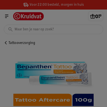
Voor 22:00 besteld, morgen in huis
0
.
00
Tattooverzorging