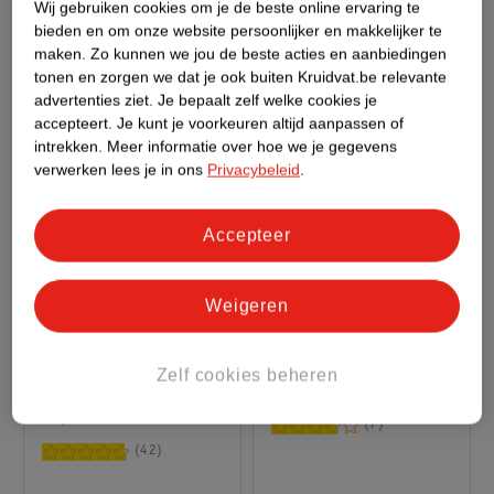
Wij gebruiken cookies om je de beste online ervaring te
2
2
bieden en om onze website persoonlijker en makkelijker te
maken.
Zo kunnen we jou de beste acties en aanbiedingen
tonen en zorgen we dat je ook buiten Kruidvat.be relevante
advertenties ziet.
Je bepaalt zelf welke cookies je
accepteert.
Je kunt je voorkeuren altijd aanpassen of
intrekken.
Meer informatie over hoe we je gegevens
verwerken lees je in ons
Privacybeleid
.
Accepteer
Weigeren
2
.
99
3
.
99
Catrice Gel Affair 1
Zenner
Zelf cookies beheren
Ibiza Feeling Nagellak
Teennagelknipper Met
10,5ml
Vijl
7
42