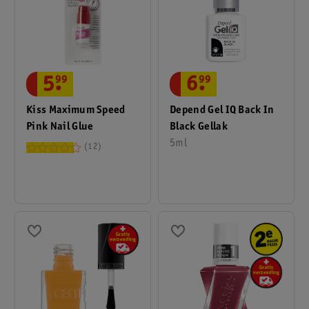
5
.
99
6
.
99
Kiss Maximum Speed
Depend Gel IQ Back In
Pink Nail Glue
Black Gellak
5ml
12