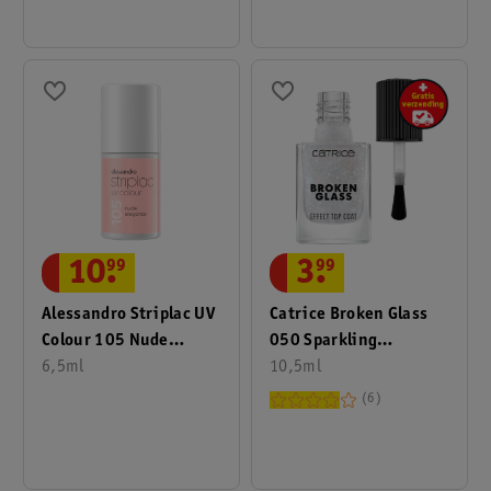
3
.
99
10
.
99
Catrice Broken Glass
Alessandro Striplac UV
050 Sparkling
Colour 105 Nude
Reflection Effect
10,5ml
Elegance Nagellak
6,5ml
Topcoat
6