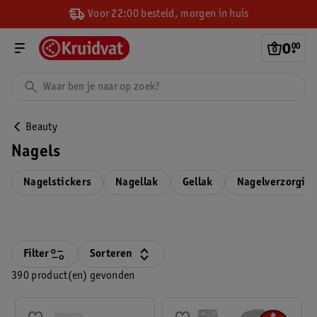
Voor 22:00 besteld, morgen in huis
0
.
00
Beauty
Nagels
Nagelstickers
Nagellak
Gellak
Nagelverzorgin
Filter
Sorteren
390 product(en) gevonden