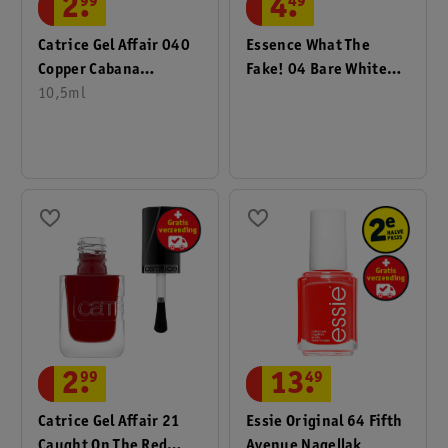
2
.
99
4
.
49
Catrice Gel Affair 040
Essence What The
Copper Cabana
Fake! 04 Bare White
Nagellak
10,5ml
Press-On Nails
Manicure
2
.
99
13
.
49
Catrice Gel Affair 21
Essie Original 64 Fifth
Caught On The Red
Avenue Nagellak