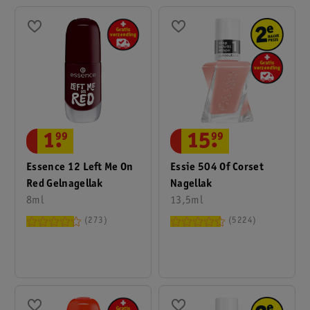
1
.
99
15
.
99
Essence 12 Left Me On
Essie 504 Of Corset
Red Gelnagellak
Nagellak
8ml
13,5ml
273
5224