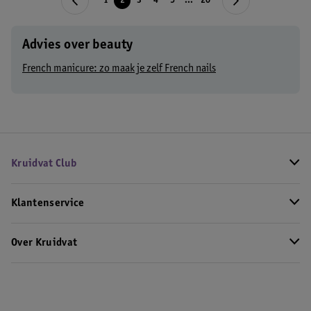
1
2
3
4
5
...
20
Advies over beauty
French manicure: zo maak je zelf French nails
Kruidvat Club
Klantenservice
Over Kruidvat