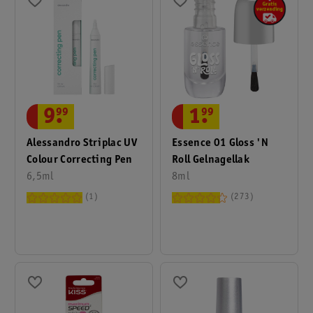
9
.
99
1
.
99
Alessandro Striplac UV
Essence 01 Gloss 'n
Colour Correcting Pen
Roll Gelnagellak
6,5ml
8ml
1
273