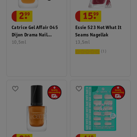
15
.
99
2
.
99
Essie 523 Not What It
Catrice Gel Affair 045
Seams Nagellak
Dijon Drama Nail
13,5ml
Lacquer
10,5ml
1