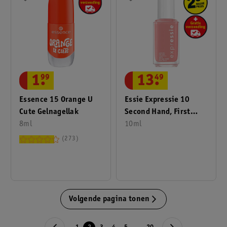
1
.
99
13
.
49
Essence 15 Orange U
Essie Expressie 10
Cute Gelnagellak
Second Hand, First
8ml
Love Quick Dry
10ml
Nagellak
273
Volgende pagina tonen